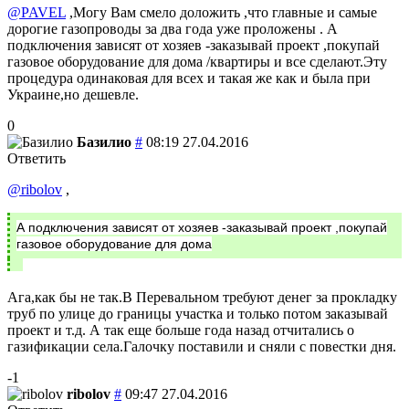
@PAVEL
,Могу Вам смело доложить ,что главные и самые
дорогие газопроводы за два года уже проложены . А
подключения зависят от хозяев -заказывай проект ,покупай
газовое оборудование для дома /квартиры и все сделают.Эту
процедура одинаковая для всех и такая же как и была при
Украине,но дешевле.
0
Базилио
#
08:19 27.04.2016
Ответить
@ribolov
,
А подключения зависят от хозяев -заказывай проект ,покупай
газовое оборудование для дома
Ага,как бы не так.В Перевальном требуют денег за прокладку
труб по улице до границы участка и только потом заказывай
проект и т.д. А так еще больше года назад отчитались о
газификации села.Галочку поставили и сняли с повестки дня.
-1
ribolov
#
09:47 27.04.2016