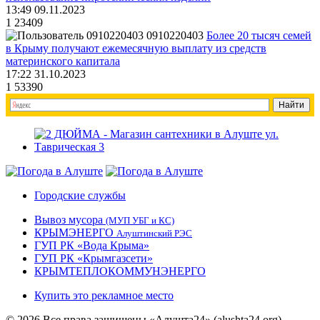
13:49 09.11.2023
1
23409
0910220403
Более 20 тысяч семей
в Крыму получают ежемесячную выплату из средств
материнского капитала
17:22 31.10.2023
1
53390
Городские службы
Вывоз мусора
(МУП УБГ и КС)
КРЫМЭНЕРГО
Алуштинский РЭС
ГУП РК «Вода Крыма»
ГУП РК «Крымгазсети»
КРЫМТЕПЛОКОММУНЭНЕРГО
Купить это рекламное место
© 2026 Все права защищены «Алушта24» (alushta24.org).