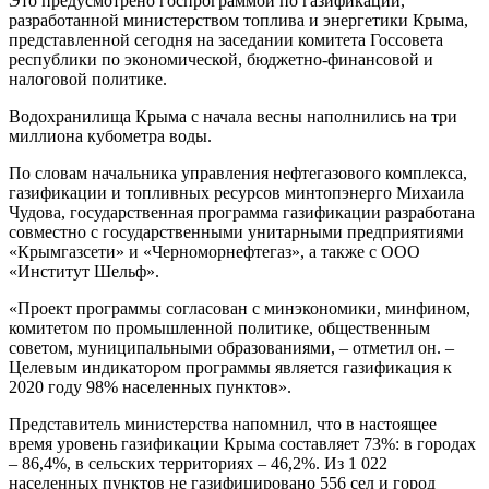
Это предусмотрено госпрограммой по газификации,
разработанной министерством топлива и энергетики Крыма,
представленной сегодня на заседании комитета Госсовета
республики по экономической, бюджетно-финансовой и
налоговой политике.
Водохранилища Крыма с начала весны наполнились на три
миллиона кубометра воды.
По словам начальника управления нефтегазового комплекса,
газификации и топливных ресурсов минтопэнерго Михаила
Чудова, государственная программа газификации разработана
совместно с государственными унитарными предприятиями
«Крымгазсети» и «Черноморнефтегаз», а также с ООО
«Институт Шельф».
«Проект программы согласован с минэкономики, минфином,
комитетом по промышленной политике, общественным
советом, муниципальными образованиями, – отметил он. –
Целевым индикатором программы является газификация к
2020 году 98% населенных пунктов».
Представитель министерства напомнил, что в настоящее
время уровень газификации Крыма составляет 73%: в городах
– 86,4%, в сельских территориях – 46,2%. Из 1 022
населенных пунктов не газифицировано 556 сел и город