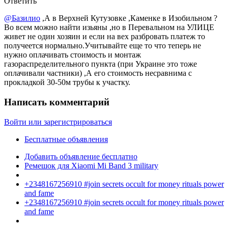
Ответить
@Базилио
,А в Верхней Кутузовке ,Каменке в Изобильном ?
Во всем можно найти изьяны ,но в Перевальном на УЛИЦЕ
живет не один хозяин и если на вех разбровать платеж то
получеется нормально.Учитывайте еще то что теперь не
нужно оплачивать стоимость и монтаж
газораспределительного пункта (при Украине это тоже
оплачивали частники) ,А его стоимость несравнима с
прокладкой 30-50м трубы к участку.
Написать комментарий
Войти или зарегистрироваться
Бесплатные объявления
Добавить объявление бесплатно
Ремешок для Xiaomi Mi Band 3 military
+2348167256910 #join secrets occult for money rituals power
and fame
+2348167256910 #join secrets occult for money rituals power
and fame