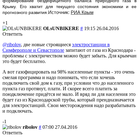
формирование бездефицитного баланса природного газа в
Крыму. Его хватит для текущего состояния экономики и ее
Источник:
РИА Крым
прогнозного развития.
+1
OLsUNBIKERE
#
19:15 26.04.2016
Ответить
@ribolov
, две новые строящиеся
электростанции в
Симферополе и Севастополе
запитают от газа из Краснодара -
проблемы с электричеством можно будет забыть. Для крымчан
это будет бесплатно.
А вот газофицировать на 98% населенные пункты - это очень
смелая программа и надо понимать, что если хочешь
подключить свой дом к газу, при условии что до населенного
пункта газ протянут, плати. И скорее всего платить за
поюдключение придётся не мало. И вряд ли для населения это
будет газ из Краснодарской трубы, который прендназначается
для электростанций. Свои месторождения надо разрабатывать
и подключать.
-1
ribolov
#
07:00 27.04.2016
Ответить