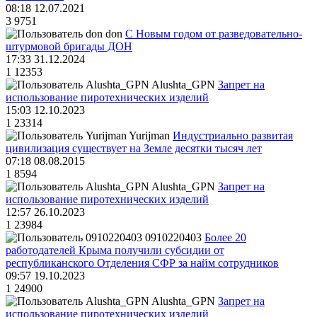
08:18 12.07.2021
3
9751
don
С Новым годом от разведовательно-
штурмовой бригады ДОН
17:33 31.12.2024
1
12353
Alushta_GPN
Запрет на
использование пиротехнических изделий
15:03 12.10.2023
1
23314
Yurijman
Индустриально развитая
цивилизация существует на Земле десятки тысяч лет
07:18 08.08.2015
1
8594
Alushta_GPN
Запрет на
использование пиротехнических изделий
12:57 26.10.2023
1
23984
0910220403
Более 20
работодателей Крыма получили субсидии от
республиканского Отделения СФР за найм сотрудников
09:57 19.10.2023
1
24900
Alushta_GPN
Запрет на
использование пиротехнических изделий