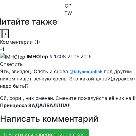
GP
TW
Читайте также
›
Комментарии (
1
)
-1
IMHOtep
#
17:08 21.06.2016
Ответить
Ять, звиздец. Опять и снова
под другим
@tatyana-rolich
ником пишет всякую хрень. Это какой дурой(дураком)
надо быть!?
Ой, сори , ник сменен. Смените пожалуйста её ник на
!!
Принцесса ЗАДАЛБАЛЛЛА!
!
Написать комментарий
Войти или зарегистрироваться