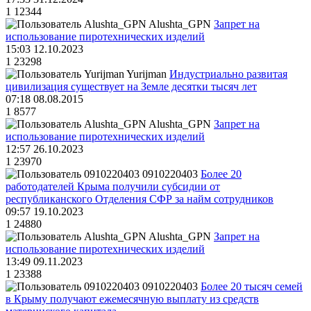
1
12344
Alushta_GPN
Запрет на
использование пиротехнических изделий
15:03 12.10.2023
1
23298
Yurijman
Индустриально развитая
цивилизация существует на Земле десятки тысяч лет
07:18 08.08.2015
1
8577
Alushta_GPN
Запрет на
использование пиротехнических изделий
12:57 26.10.2023
1
23970
0910220403
Более 20
работодателей Крыма получили субсидии от
республиканского Отделения СФР за найм сотрудников
09:57 19.10.2023
1
24880
Alushta_GPN
Запрет на
использование пиротехнических изделий
13:49 09.11.2023
1
23388
0910220403
Более 20 тысяч семей
в Крыму получают ежемесячную выплату из средств