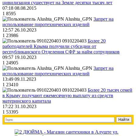
цивилизация существует на Земле десятки тысяч лет
07:18 08.08.2015
1
8595
Alushta_GPN
Запрет на
использование пиротехнических изделий
12:57 26.10.2023
1
23986
0910220403
Более 20
работодателей Крыма получили субсидии от
республиканского Отделения СФР за найм сотрудников
09:57 19.10.2023
1
24905
Alushta_GPN
Запрет на
использование пиротехнических изделий
13:49 09.11.2023
1
23410
0910220403
Более 20 тысяч семей
в Крыму получают ежемесячную выплату из средств
материнского капитала
17:22 31.10.2023
1
53395