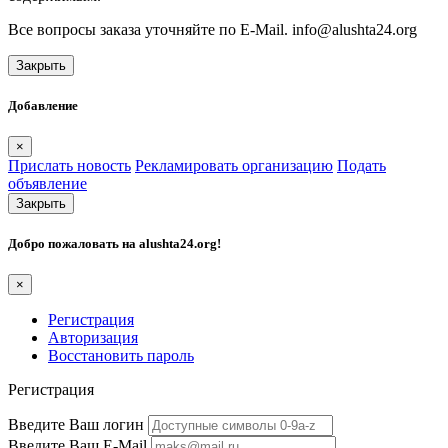
Все вопросы заказа уточняйте по E-Mail. info@alushta24.org
Закрыть
Добавление
×
Прислать новость
Рекламировать организацию
Подать
объявление
Закрыть
Добро пожаловать на
alushta24.org
!
×
Регистрация
Авторизация
Восстановить пароль
Регистрация
Введите Ваш логин
Введите Ваш E-Mail