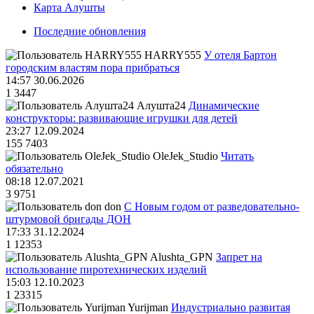
Карта Алушты
Последние обновления
HARRY555
У отеля Бартон
городским властям пора прибраться
14:57 30.06.2026
1
3447
Алушта24
Динамические
конструкторы: развивающие игрушки для детей
23:27 12.09.2024
155
7403
OleJek_Studio
Читать
обязательно
08:18 12.07.2021
3
9751
don
С Новым годом от разведовательно-
штурмовой бригады ДОН
17:33 31.12.2024
1
12353
Alushta_GPN
Запрет на
использование пиротехнических изделий
15:03 12.10.2023
1
23315
Yurijman
Индустриально развитая