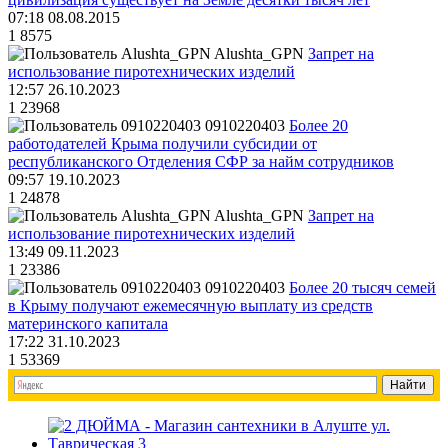
07:18 08.08.2015
1
8575
Alushta_GPN
Запрет на
использование пиротехнических изделий
12:57 26.10.2023
1
23968
0910220403
Более 20
работодателей Крыма получили субсидии от
республиканского Отделения СФР за найм сотрудников
09:57 19.10.2023
1
24878
Alushta_GPN
Запрет на
использование пиротехнических изделий
13:49 09.11.2023
1
23386
0910220403
Более 20 тысяч семей
в Крыму получают ежемесячную выплату из средств
материнского капитала
17:22 31.10.2023
1
53369