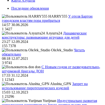
Карта Алушты
Последние обновления
HARRY555
У отеля Бартон
городским властям пора прибраться
14:57 30.06.2026
1
3427
Алушта24
Динамические
конструкторы: развивающие игрушки для детей
23:27 12.09.2024
155
7378
OleJek_Studio
Читать
обязательно
08:18 12.07.2021
3
9741
don
С Новым годом от разведовательно-
штурмовой бригады ДОН
17:33 31.12.2024
1
12343
Alushta_GPN
Запрет на
использование пиротехнических изделий
15:03 12.10.2023
1
23296
Yurijman
Индустриально развитая
цивилизация существует на Земле десятки тысяч лет