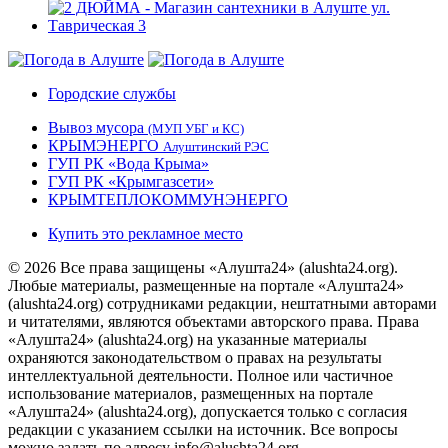
Городские службы
Вывоз мусора
(МУП УБГ и КС)
КРЫМЭНЕРГО
Алуштинский РЭС
ГУП РК «Вода Крыма»
ГУП РК «Крымгазсети»
КРЫМТЕПЛОКОММУНЭНЕРГО
Купить это рекламное место
© 2026 Все права защищены «Алушта24» (alushta24.org).
Любые материалы, размещенные на портале «Алушта24»
(alushta24.org) сотрудниками редакции, нештатными авторами
и читателями, являются объектами авторского права. Права
«Алушта24» (alushta24.org) на указанные материалы
охраняются законодательством о правах на результаты
интеллектуальной деятельности. Полное или частичное
использование материалов, размещенных на портале
«Алушта24» (alushta24.org), допускается только с согласия
редакции с указанием ссылки на источник. Все вопросы
можно задать по адресу info@alushta24.org.