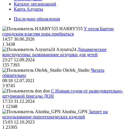
Каталог организаций
Карта Алушты
Последние обновления
HARRY555
У отеля Бартон
городским властям пора прибраться
14:57 30.06.2026
1
3438
Алушта24
Динамические
конструкторы: развивающие игрушки для детей
23:27 12.09.2024
155
7393
OleJek_Studio
Читать
обязательно
08:18 12.07.2021
3
9745
don
С Новым годом от разведовательно-
штурмовой бригады ДОН
17:33 31.12.2024
1
12348
Alushta_GPN
Запрет на
использование пиротехнических изделий
15:03 12.10.2023
1
23305