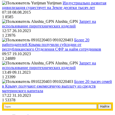
Yurijman
Индустриально развитая
цивилизация существует на Земле десятки тысяч лет
07:18 08.08.2015
1
8585
Alushta_GPN
Запрет на
использование пиротехнических изделий
12:57 26.10.2023
1
23976
0910220403
Более 20
работодателей Крыма получили субсидии от
республиканского Отделения СФР за найм сотрудников
09:57 19.10.2023
1
24889
Alushta_GPN
Запрет на
использование пиротехнических изделий
13:49 09.11.2023
1
23399
0910220403
Более 20 тысяч семей
в Крыму получают ежемесячную выплату из средств
материнского капитала
17:22 31.10.2023
1
53378