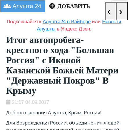
Алушта 24
ДОБАВИТЬ
‹
›
Подключайся к
Алушта24 в Вайбере
или
Новости
Алушты
в Яндекс Дзен.
Итог автопробега-
крестного хода "Большая
Россия" с Иконой
Казанской Божьей Матери
"Державный Покров" В
Крыму
21:07 04.09.2017
Доброго здравия Алушта, Крым, Россия!
Для Возрожденья России, объединения людей
в не зависимости от партий, национальностей