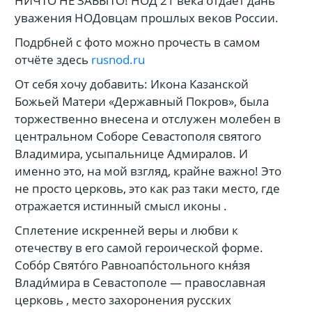
НИЧТО НЕ ЗАБЫТО! НОД 21 века отдаёт дань
уважения НОДовцам прошлых веков России.
Подрбней с фото можно прочесть в самом
отчёте здесь
rusnod.ru
От себя хочу добавить: Икона Казанской
Божьей Матери «Державный Покров», была
торжественно внесена и отслужен молебен в
центральном Соборе Севастополя святого
Владимира, усыпальнице Адмиралов. И
именно это, на мой взгляд, крайне важно! Это
не просто церковь, это как раз таки место, где
отражается истинный смысл иконы .
Сплетение искренней веры и любви к
отечеству в его самой героической форме.
Собо́р Свято́го Равноапо́стольного кня́зя
Влади́мира в Севастополе — православная
церковь , место захоронения русских