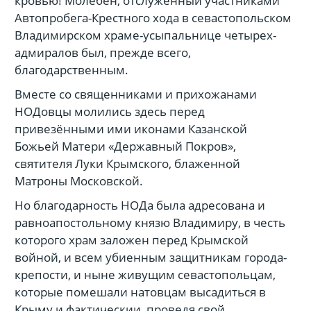
кровью! Молебен, отслуженный участниками
Автопробега-Крестного хода в севастопольском
Владимирском храме-усыпальнице четырех-
адмиралов был, прежде всего,
благодарственным.
Вместе со священниками и прихожанами
НОДовцы молились здесь перед
привезёнными ими иконами Казанской
Божьей Матери «Державный Покров»,
святителя Луки Крымского, блаженной
Матроны Московской.
Но благодарность НОДа была адресована и
равноапостольному князю Владимиру, в честь
которого храм заложен перед Крымской
войной, и всем убиенным защитникам города-
крепости, и ныне живущим севастопольцам,
которые помешали натовцам высадиться в
Крыму и фактическии, проведя свой