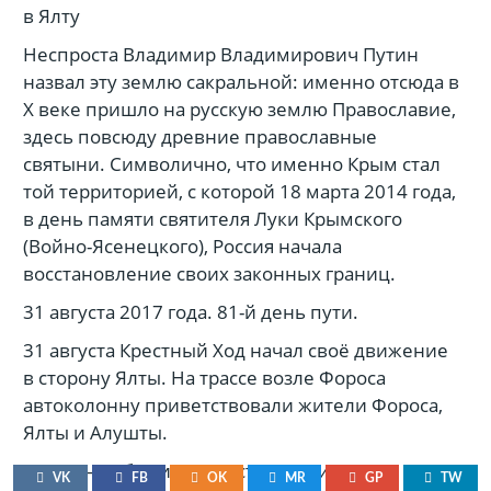
в Ялту
Неспроста Владимир Владимирович Путин
назвал эту землю сакральной: именно отсюда в
Х веке пришло на русскую землю Православие,
здесь повсюду древние православные
святыни. Символично, что именно Крым стал
той территорией, с которой 18 марта 2014 года,
в день памяти святителя Луки Крымского
(Войно-Ясенецкого), Россия начала
восстановление своих законных границ.
31 августа 2017 года. 81-й день пути.
31 августа Крестный Ход начал своё движение
в сторону Ялты. На трассе возле Фороса
автоколонну приветствовали жители Фороса,
Ялты и Алушты.
Среди них были и представители
VK
FB
OK
MR
GP
TW