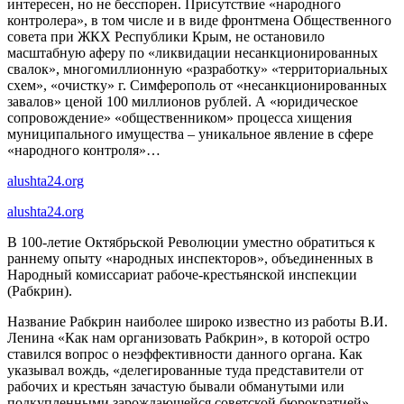
интересен, но не бесспорен. Присутствие «народного
контролера», в том числе и в виде фронтмена Общественного
совета при ЖКХ Республики Крым, не остановило
масштабную аферу по «ликвидации несанкционированных
свалок», многомиллионную «разработку» «территориальных
схем», «очистку» г. Симферополь от «несанкционированных
завалов» ценой 100 миллионов рублей. А «юридическое
сопровождение» «общественником» процесса хищения
муниципального имущества – уникальное явление в сфере
«народного контроля»…
alushta24.org
alushta24.org
В 100-летие Октябрьской Революции уместно обратиться к
раннему опыту «народных инспекторов», объединенных в
Народный комиссариат рабоче-крестьянской инспекции
(Рабкрин).
Название Рабкрин наиболее широко известно из работы В.И.
Ленина «Как нам организовать Рабкрин», в которой остро
ставился вопрос о неэффективности данного органа. Как
указывал вождь, «делегированные туда представители от
рабочих и крестьян зачастую бывали обманутыми или
подкупленными зарождающейся советской бюрократией»…