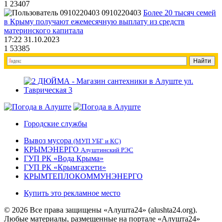
1
23407
0910220403
Более 20 тысяч семей
в Крыму получают ежемесячную выплату из средств
материнского капитала
17:22 31.10.2023
1
53385
Городские службы
Вывоз мусора
(МУП УБГ и КС)
КРЫМЭНЕРГО
Алуштинский РЭС
ГУП РК «Вода Крыма»
ГУП РК «Крымгазсети»
КРЫМТЕПЛОКОММУНЭНЕРГО
Купить это рекламное место
© 2026 Все права защищены «Алушта24» (alushta24.org).
Любые материалы, размещенные на портале «Алушта24»