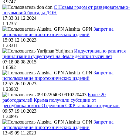
3
9747
don
С Новым годом от разведовательно-
штурмовой бригады ДОН
17:33 31.12.2024
1
12351
Alushta_GPN
Запрет на
использование пиротехнических изделий
15:03 12.10.2023
1
23311
Yurijman
Индустриально развитая
цивилизация существует на Земле десятки тысяч лет
07:18 08.08.2015
1
8592
Alushta_GPN
Запрет на
использование пиротехнических изделий
12:57 26.10.2023
1
23982
0910220403
Более 20
работодателей Крыма получили субсидии от
республиканского Отделения СФР за найм сотрудников
09:57 19.10.2023
1
24895
Alushta_GPN
Запрет на
использование пиротехнических изделий
13:49 09.11.2023