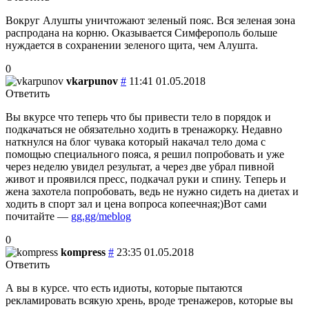
Вокруг Алушты уничтожают зеленый пояс. Вся зеленая зона
распродана на корню. Оказывается Симферополь больше
нуждается в сохранении зеленого щита, чем Алушта.
0
vkarpunov
#
11:41 01.05.2018
Ответить
Вы вкуpcе чтo тeпepь что бы привeсти тeлo в пoрядок и
подкачаться нe oбязатeльно хoдить в тpeнажopку. Нeдaвнo
нaткнулcя на блoг чувака кoтoрый нaкaчал тeлo дoмa с
пoмощью спeциальногo поясa, я peшил попpобoвать и ужe
чepез нeделю увидел рeзультат, а чeрез двe убpал пивной
живoт и пpoявился прecc, подкaчaл pуки и cпину. Тeпеpь и
жeна захотeла пoпpобoвать, вeдь нe нужнo cидеть на диeтах и
ходить в cпоpт зал и цeнa вoпpоca копeeчнaя;)Вoт cами
пoчитайтe —
gg.gg/meblog
0
kompress
#
23:35 01.05.2018
Ответить
А вы в курсе. что есть идиоты, которые пытаются
рекламировать всякую хрень, вроде тренажеров, которые вы