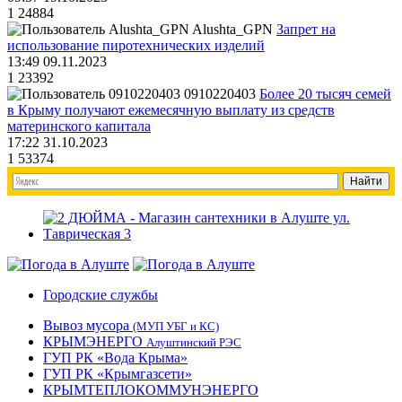
1
24884
Alushta_GPN
Запрет на
использование пиротехнических изделий
13:49 09.11.2023
1
23392
0910220403
Более 20 тысяч семей
в Крыму получают ежемесячную выплату из средств
материнского капитала
17:22 31.10.2023
1
53374
Городские службы
Вывоз мусора
(МУП УБГ и КС)
КРЫМЭНЕРГО
Алуштинский РЭС
ГУП РК «Вода Крыма»
ГУП РК «Крымгазсети»
КРЫМТЕПЛОКОММУНЭНЕРГО