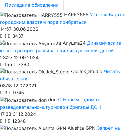
Последние обновления
HARRY555
У отеля Бартон
городским властям пора прибраться
14:57 30.06.2026
1
3437
Алушта24
Динамические
конструкторы: развивающие игрушки для детей
23:27 12.09.2024
155
7390
OleJek_Studio
Читать
обязательно
08:18 12.07.2021
3
9745
don
С Новым годом от
разведовательно-штурмовой бригады ДОН
17:33 31.12.2024
1
12348
Alushta_GPN
Запрет на