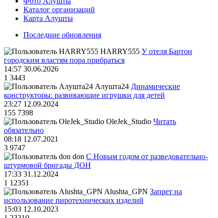
Фото Алушты
Каталог организаций
Карта Алушты
Последние обновления
HARRY555
У отеля Бартон
городским властям пора прибраться
14:57 30.06.2026
1
3443
Алушта24
Динамические
конструкторы: развивающие игрушки для детей
23:27 12.09.2024
155
7398
OleJek_Studio
Читать
обязательно
08:18 12.07.2021
3
9747
don
С Новым годом от разведовательно-
штурмовой бригады ДОН
17:33 31.12.2024
1
12351
Alushta_GPN
Запрет на
использование пиротехнических изделий
15:03 12.10.2023
1
23310