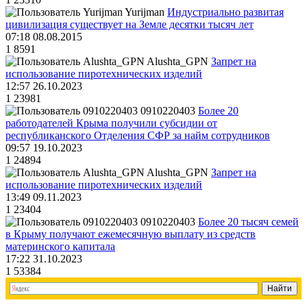
Yurijman
Индустриально развитая
цивилизация существует на Земле десятки тысяч лет
07:18 08.08.2015
1
8591
Alushta_GPN
Запрет на
использование пиротехнических изделий
12:57 26.10.2023
1
23981
0910220403
Более 20
работодателей Крыма получили субсидии от
республиканского Отделения СФР за найм сотрудников
09:57 19.10.2023
1
24894
Alushta_GPN
Запрет на
использование пиротехнических изделий
13:49 09.11.2023
1
23404
0910220403
Более 20 тысяч семей
в Крыму получают ежемесячную выплату из средств
материнского капитала
17:22 31.10.2023
1
53384