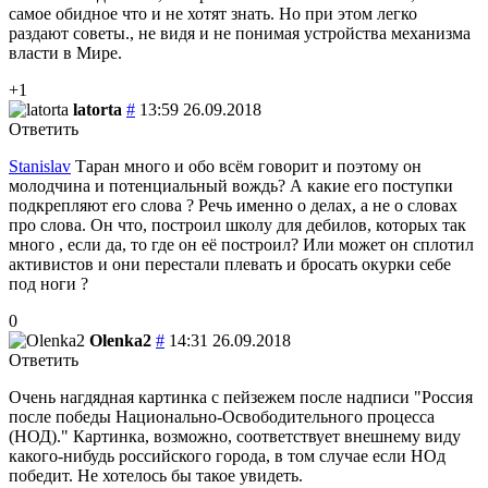
самое обидное что и не хотят знать. Но при этом легко
раздают советы., не видя и не понимая устройства механизма
власти в Мире.
+1
latorta
#
13:59 26.09.2018
Ответить
Stanislav
Таран много и обо всём говорит и поэтому он
молодчина и потенциальный вождь? А какие его поступки
подкрепляют его слова ? Речь именно о делах, а не о словах
про слова. Он что, построил школу для дебилов, которых так
много , если да, то где он её построил? Или может он сплотил
активистов и они перестали плевать и бросать окурки ​себе
под ноги ?
0
Olenka2
#
14:31 26.09.2018
Ответить
Очень нагдядная картинка с пейзежем после надписи "Россия
после победы Национально-Освободительного процесса
(НОД)." Картинка, возможно, соответствует внешнему виду
какого-нибудь российского города, в том случае если НОд
победит. Не хотелось бы такое увидеть.