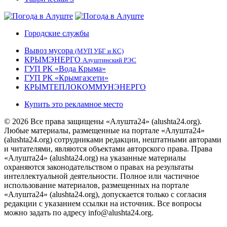
Городские службы
Вывоз мусора
(МУП УБГ и КС)
КРЫМЭНЕРГО
Алуштинский РЭС
ГУП РК «Вода Крыма»
ГУП РК «Крымгазсети»
КРЫМТЕПЛОКОММУНЭНЕРГО
Купить это рекламное место
© 2026 Все права защищены «Алушта24» (alushta24.org).
Любые материалы, размещенные на портале «Алушта24»
(alushta24.org) сотрудниками редакции, нештатными авторами
и читателями, являются объектами авторского права. Права
«Алушта24» (alushta24.org) на указанные материалы
охраняются законодательством о правах на результаты
интеллектуальной деятельности. Полное или частичное
использование материалов, размещенных на портале
«Алушта24» (alushta24.org), допускается только с согласия
редакции с указанием ссылки на источник. Все вопросы
можно задать по адресу info@alushta24.org.