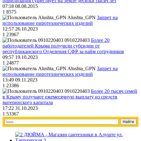
цивилизация существует на Земле десятки тысяч лет
07:18 08.08.2015
1
8575
Alushta_GPN
Запрет на
использование пиротехнических изделий
12:57 26.10.2023
1
23967
0910220403
Более 20
работодателей Крыма получили субсидии от
республиканского Отделения СФР за найм сотрудников
09:57 19.10.2023
1
24877
Alushta_GPN
Запрет на
использование пиротехнических изделий
13:49 09.11.2023
1
23386
0910220403
Более 20 тысяч семей
в Крыму получают ежемесячную выплату из средств
материнского капитала
17:22 31.10.2023
1
53367