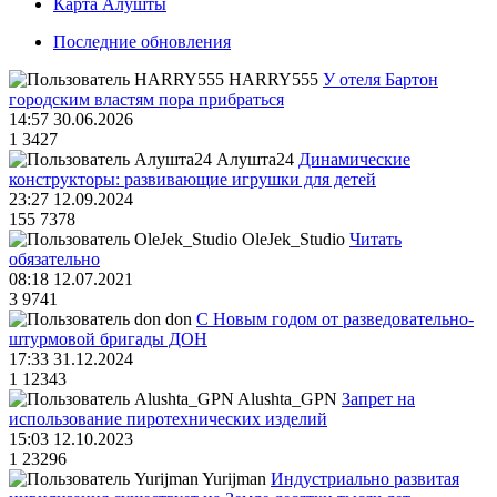
Карта Алушты
Последние обновления
HARRY555
У отеля Бартон
городским властям пора прибраться
14:57 30.06.2026
1
3427
Алушта24
Динамические
конструкторы: развивающие игрушки для детей
23:27 12.09.2024
155
7378
OleJek_Studio
Читать
обязательно
08:18 12.07.2021
3
9741
don
С Новым годом от разведовательно-
штурмовой бригады ДОН
17:33 31.12.2024
1
12343
Alushta_GPN
Запрет на
использование пиротехнических изделий
15:03 12.10.2023
1
23296
Yurijman
Индустриально развитая