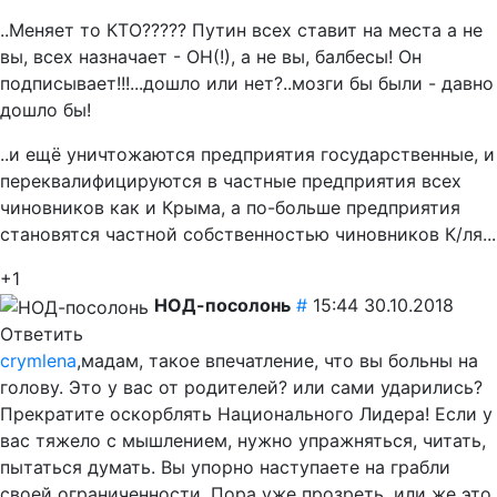
..Меняет то КТО????? Путин всех ставит на места а не
вы, всех назначает - ОН(!), а не вы, балбесы! Он
подписывает!!!...дошло или нет?..мозги бы были - давно
дошло бы!
..и ещё уничтожаются предприятия государственные, и
переквалифицируются в частные предприятия всех
чиновников как и Крыма, а по-больше предприятия
становятся частной собственностью чиновников К/ля...
+1
НОД-посолонь
#
15:44 30.10.2018
Ответить
crymlena
,мадам, такое впечатление, что вы больны на
голову. Это у вас от родителей? или сами ударились?
Прекратите оскорблять Национального Лидера! Если у
вас тяжело с мышлением, нужно упражняться, читать,
пытаться думать. Вы упорно наступаете на грабли
своей ограниченности. Пора уже прозреть, или же это