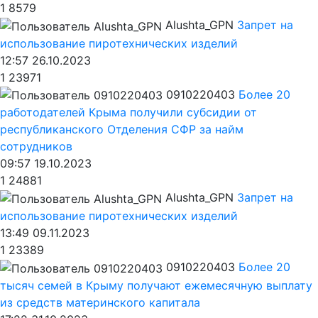
1
8579
Alushta_GPN
Запрет на
использование пиротехнических изделий
12:57 26.10.2023
1
23971
0910220403
Более 20
работодателей Крыма получили субсидии от
республиканского Отделения СФР за найм
сотрудников
09:57 19.10.2023
1
24881
Alushta_GPN
Запрет на
использование пиротехнических изделий
13:49 09.11.2023
1
23389
0910220403
Более 20
тысяч семей в Крыму получают ежемесячную выплату
из средств материнского капитала