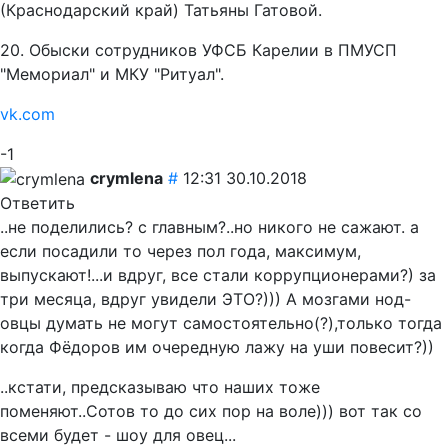
(Краснодарский край) Татьяны Гатовой.
20. Обыски сотрудников УФСБ Карелии в ПМУСП
"Мемориал" и МКУ "Ритуал".
vk.com
-1
crymlena
#
12:31 30.10.2018
Ответить
..не поделились? с главным?..но никого не сажают. а
если посадили то через пол года, максимум,
выпускают!...и вдруг, все стали коррупционерами?) за
три месяца, вдруг увидели ЭТО?))) А мозгами нод-
овцы думать не могут самостоятельно(?),только тогда
когда Фёдоров им очередную лажу на уши повесит?))
..кстати, предсказываю что наших тоже
поменяют..Сотов то до сих пор на воле))) вот так со
всеми будет - шоу для овец...