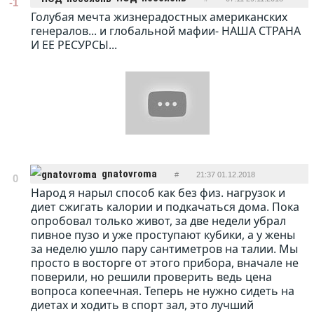
-1
Голубая мечта жизнерадостных американских
ОТВЕТИТЬ
генералов... и глобальной мафии- НАША СТРАНА
И ЕЕ РЕСУРСЫ...
gnatovroma
#
21:37 01.12.2018
0
Народ я нарыл способ как без физ. нагрузок и
ОТВЕТИТЬ
диет сжигать калории и подкачаться дома. Пока
опробовал только живот, за две недели убрал
пивное пузо и уже проступают кубики, а у жены
за неделю ушло пару сантиметров на талии. Мы
просто в восторге от этого прибора, вначале не
поверили, но решили проверить ведь цена
вопроса копеечная. Теперь не нужно сидеть на
диетах и ходить в спорт зал, это лучший