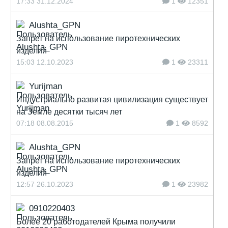
17:33 31.12.2024
1
12351
Alushta_GPN
Запрет на использование пиротехнических
изделий
15:03 12.10.2023
1
23311
Yurijman
Индустриально развитая цивилизация существует
на Земле десятки тысяч лет
07:18 08.08.2015
1
8592
Alushta_GPN
Запрет на использование пиротехнических
изделий
12:57 26.10.2023
1
23982
0910220403
Более 20 работодателей Крыма получили