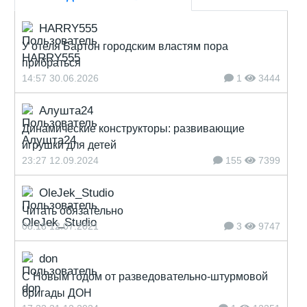
HARRY555
У отеля Бартон городским властям пора
прибраться
14:57 30.06.2026
1
3444
Алушта24
Динамические конструкторы: развивающие
игрушки для детей
23:27 12.09.2024
155
7399
OleJek_Studio
Читать обязательно
08:18 12.07.2021
3
9747
don
С Новым годом от разведовательно-штурмовой
бригады ДОН