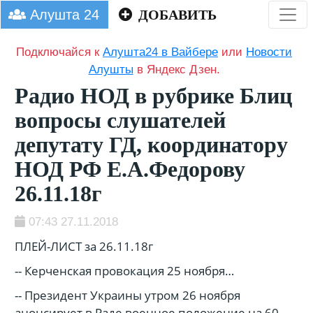
Алушта 24
ДОБАВИТЬ
Подключайся к
Алушта24 в Вайбере
или
Новости
Алушты
в Яндекс Дзен.
Радио НОД в рубрике Блиц
вопросы слушателей
депутату ГД, координатору
НОД РФ Е.А.Федорову
26.11.18г
07:43 27.11.2018
ПЛЕЙ-ЛИСТ за 26.11.18г
-- Керченская провокация 25 ноября…
-- Президент Украины утром 26 ноября
анонсирует в Раде военное положение на 60