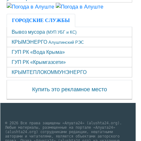
ГОРОДСКИЕ СЛУЖБЫ
Вывоз мусора
(МУП УБГ и КС)
КРЫМЭНЕРГО
Алуштинский РЭС
ГУП РК «Вода Крыма»
ГУП РК «Крымгазсети»
КРЫМТЕПЛОКОММУНЭНЕРГО
Купить это рекламное место
© 2026 Все права защищены «Алушта24» (alushta24.org).
Любые материалы, размещенные на портале «Алушта24»
(alushta24.org) сотрудниками редакции, нештатными
авторами и читателями, являются объектами авторского
права. Права «Алушта24» (alushta24.org) на указанные