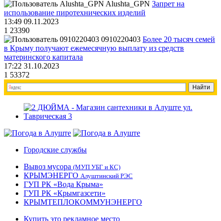
Alushta_GPN
Запрет на
использование пиротехнических изделий
13:49 09.11.2023
1
23390
0910220403
Более 20 тысяч семей
в Крыму получают ежемесячную выплату из средств
материнского капитала
17:22 31.10.2023
1
53372
Городские службы
Вывоз мусора
(МУП УБГ и КС)
КРЫМЭНЕРГО
Алуштинский РЭС
ГУП РК «Вода Крыма»
ГУП РК «Крымгазсети»
КРЫМТЕПЛОКОММУНЭНЕРГО
Купить это рекламное место