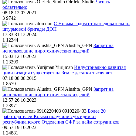
OleJek_Studio
Читать
обязательно
08:18 12.07.2021
3
9742
don
С Новым годом от разведовательно-
штурмовой бригады ДОН
17:33 31.12.2024
1
12344
Alushta_GPN
Запрет на
использование пиротехнических изделий
15:03 12.10.2023
1
23299
Yurijman
Индустриально развитая
цивилизация существует на Земле десятки тысяч лет
07:18 08.08.2015
1
8579
Alushta_GPN
Запрет на
использование пиротехнических изделий
12:57 26.10.2023
1
23971
0910220403
Более 20
работодателей Крыма получили субсидии от
республиканского Отделения СФР за найм сотрудников
09:57 19.10.2023
1
24881