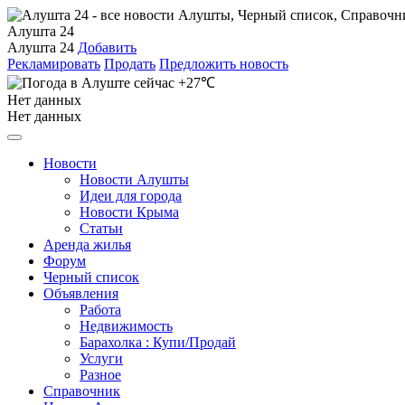
Алушта 24
Алушта 24
Добавить
Рекламировать
Продать
Предложить новость
+27℃
Нет данных
Нет данных
Новости
Новости Алушты
Идеи для города
Новости Крыма
Статьи
Аренда жилья
Форум
Черный список
Объявления
Работа
Недвижимость
Барахолка : Купи/Продай
Услуги
Разное
Справочник