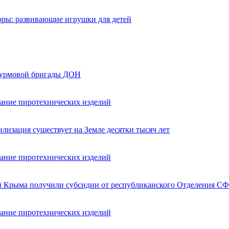
оры: развивающие игрушки для детей
турмовой бригады ДОН
вание пиротехнических изделий
лизация существует на Земле десятки тысяч лет
вание пиротехнических изделий
ей Крыма получили субсидии от республиканского Отделения СФ
вание пиротехнических изделий