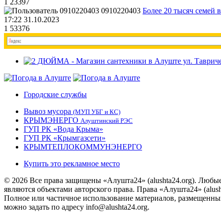
1
23397
0910220403
Более 20 тысяч семей 
17:22 31.10.2023
1
53376
Городские службы
Вывоз мусора
(МУП УБГ и КС)
КРЫМЭНЕРГО
Алуштинский РЭС
ГУП РК «Вода Крыма»
ГУП РК «Крымгазсети»
КРЫМТЕПЛОКОММУНЭНЕРГО
Купить это рекламное место
© 2026 Все права защищены «Алушта24» (alushta24.org). Любы
являются объектами авторского права. Права «Алушта24» (alush
Полное или частичное использование материалов, размещенных 
можно задать по адресу info@alushta24.org.