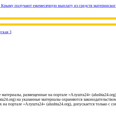
в Крыму получают ежемесячную выплату из средств материнског
е материалы, размещенные на портале «Алушта24» (alushta24.or
ta24.org) на указанные материалы охраняются законодательством
на портале «Алушта24» (alushta24.org), допускается только с с