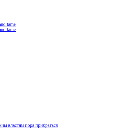
 and fame
 and fame
ким властям пора прибраться