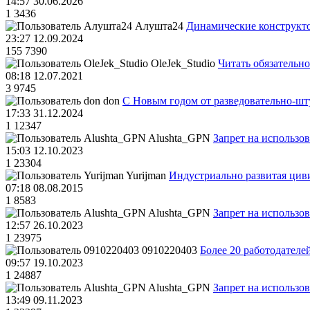
14:57 30.06.2026
1
3436
Алушта24
Динамические конструкт
23:27 12.09.2024
155
7390
OleJek_Studio
Читать обязательно
08:18 12.07.2021
3
9745
don
С Новым годом от разведовательно-ш
17:33 31.12.2024
1
12347
Alushta_GPN
Запрет на использо
15:03 12.10.2023
1
23304
Yurijman
Индустриально развитая циви
07:18 08.08.2015
1
8583
Alushta_GPN
Запрет на использо
12:57 26.10.2023
1
23975
0910220403
Более 20 работодател
09:57 19.10.2023
1
24887
Alushta_GPN
Запрет на использо
13:49 09.11.2023