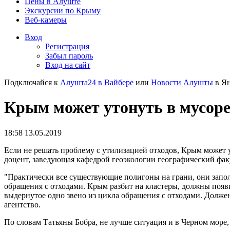
Цены в Алуште
Экскурсии по Крыму
Веб-камеры
Вход
Регистрация
Забыл пароль
Вход на сайт
Подключайся к
Алушта24 в Вайбере
или
Новости Алушты
в Ян
Крым может утонуть в мусоре 
18:58 13.05.2019
Если не решать проблему с утилизацией отходов, Крым может у
доцент, заведующая кафедрой геоэкологии географический фак
"Практически все существующие полигоны на грани, они запол
обращения с отходами. Крым разбит на кластеры, должны поя
выдернутое одно звено из цикла обращения с отходами. Должен
агентство.
По словам Татьяны Бобра, не лучше ситуация и в Черном море, 