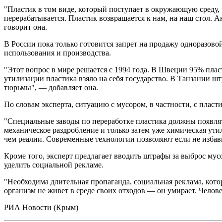
"Пластик в том виде, который поступает в окружающую среду, 
перерабатывается. Пластик возвращается к нам, на наш стол. 
говорит она.
В России пока только готовится запрет на продажу одноразовой
использования и производства.
"Этот вопрос в мире решается с 1994 года. В Швеции 95% пла
утилизации пластика взяло на себя государство. В Танзании шт
тюрьмы", — добавляет она.
По словам эксперта, ситуацию с мусором, в частности, с плас
"Специальные заводы по переработке пластика должны появлятьс
механическое раздробление и только затем уже химическая ут
чем реалии. Современные технологии позволяют если не избав
Кроме того, эксперт предлагает вводить штрафы за выброс му
уделить социальной рекламе.
"Необходима длительная пропаганда, социальная реклама, кот
организм не живет в среде своих отходов — он умирает. Челов
РИА Новости (Крым)