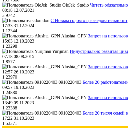
OleJek_Studio
Читать обязательно
08:18 12.07.2021
3
9742
don
С Новым годом от разведовательно-ш
17:33 31.12.2024
1
12344
Alushta_GPN
Запрет на использо
15:03 12.10.2023
1
23298
Yurijman
Индустриально развитая циви
07:18 08.08.2015
1
8577
Alushta_GPN
Запрет на использо
12:57 26.10.2023
1
23970
0910220403
Более 20 работодател
09:57 19.10.2023
1
24880
Alushta_GPN
Запрет на использо
13:49 09.11.2023
1
23388
0910220403
Более 20 тысяч семей 
17:22 31.10.2023
1
53371