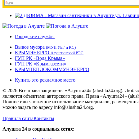
Городские службы
Вывоз мусора
(МУП УБГ и КС)
КРЫМЭНЕРГО
Алуштинский РЭС
ГУП РК «Вода Крыма»
ГУП РК «Крымгазсети»
КРЫМТЕПЛОКОММУНЭНЕРГО
Купить это рекламное место
© 2026 Все права защищены «Алушта24» (alushta24.org). Любы
являются объектами авторского права. Права «Алушта24» (alush
Полное или частичное использование материалов, размещенных 
можно задать по адресу info@alushta24.org.
Правила сайта
Контакты
Алушта 24 в социальных сетях: