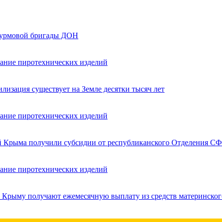
турмовой бригады ДОН
вание пиротехнических изделий
лизация существует на Земле десятки тысяч лет
вание пиротехнических изделий
ей Крыма получили субсидии от республиканского Отделения СФ
вание пиротехнических изделий
в Крыму получают ежемесячную выплату из средств материнског