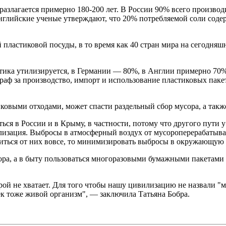
разлагается примерно 180-200 лет. В России 90% всего произво
Английские ученые утверждают, что 20% потребляемой соли соде
 пластиковой посуды, в то время как 40 стран мира на сегодняш
стика утилизируется, в Германии — 80%, в Англии примерно 70%
раф за производство, импорт и использование пластиковых пакет
тиковыми отходами, может спасти раздельный сбор мусора, а та
я в России и в Крыму, в частности, потому что другого пути у 
илизация. Выбросы в атмосферный воздух от мусороперерабатыва
иться от них вовсе, то минимизировать выбросы в окружающую 
сора, а в быту пользоваться многоразовыми бумажными пакетами
орой не хватает. Для того чтобы нашу цивилизацию не назвали 
ек тоже живой организм", — заключила Татьяна Бобра.