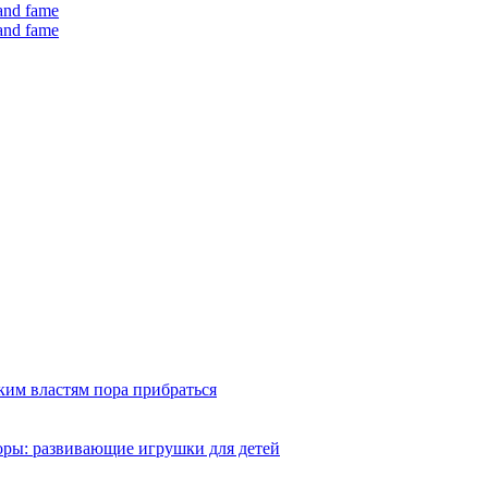
 and fame
 and fame
ким властям пора прибраться
оры: развивающие игрушки для детей