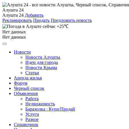
Алушта 24
Алушта 24
Добавить
Рекламировать
Продать
Предложить новость
+25℃
Нет данных
Нет данных
Новости
Новости Алушты
Идеи для города
Новости Крыма
Статьи
Аренда жилья
Форум
Черный список
Объявления
Работа
Недвижимость
Барахолка : Купи/Продай
Услуги
Разное
Справочник