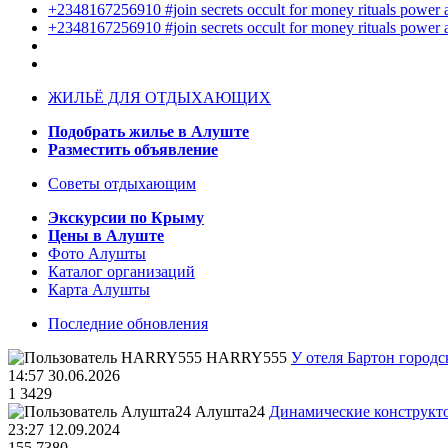
+2348167256910 #join secrets occult for money rituals power
+2348167256910 #join secrets occult for money rituals power
ЖИЛЬЁ ДЛЯ ОТДЫХАЮЩИХ
Подобрать жилье в Алуште
Разместить объявление
Советы отдыхающим
Экскурсии по Крыму
Цены в Алуште
Фото Алушты
Каталог организаций
Карта Алушты
Последние обновления
HARRY555
У отеля Бартон городс
14:57 30.06.2026
1
3429
Алушта24
Динамические конструкт
23:27 12.09.2024
155
7380