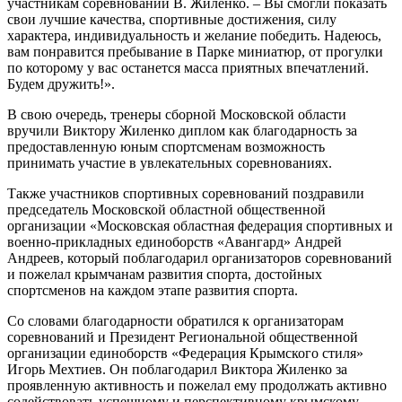
участникам соревнований В. Жиленко. – Вы смогли показать
свои лучшие качества, спортивные достижения, силу
характера, индивидуальность и желание победить. Надеюсь,
вам понравится пребывание в Парке миниатюр, от прогулки
по которому у вас останется масса приятных впечатлений.
Будем дружить!».
В свою очередь, тренеры сборной Московской области
вручили Виктору Жиленко диплом как благодарность за
предоставленную юным спортсменам возможность
принимать участие в увлекательных соревнованиях.
Также участников спортивных соревнований поздравили
председатель Московской областной общественной
организации «Московская областная федерация спортивных и
военно-прикладных единоборств «Авангард» Андрей
Андреев, который поблагодарил организаторов соревнований
и пожелал крымчанам развития спорта, достойных
спортсменов на каждом этапе развития спорта.
Со словами благодарности обратился к организаторам
соревнований и Президент Региональной общественной
организации единоборств «Федерация Крымского стиля»
Игорь Мехтиев. Он поблагодарил Виктора Жиленко за
проявленную активность и пожелал ему продолжать активно
содействовать успешному и перспективному крымскому