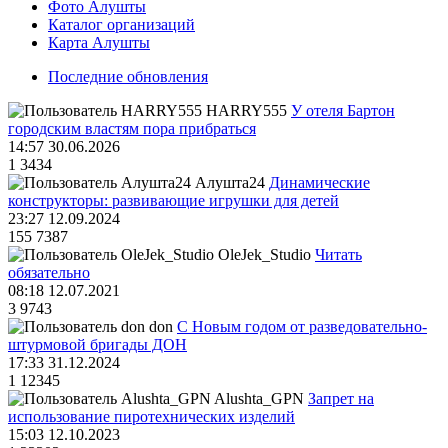
Фото Алушты
Каталог организаций
Карта Алушты
Последние обновления
HARRY555
У отеля Бартон
городским властям пора прибраться
14:57 30.06.2026
1
3434
Алушта24
Динамические
конструкторы: развивающие игрушки для детей
23:27 12.09.2024
155
7387
OleJek_Studio
Читать
обязательно
08:18 12.07.2021
3
9743
don
С Новым годом от разведовательно-
штурмовой бригады ДОН
17:33 31.12.2024
1
12345
Alushta_GPN
Запрет на
использование пиротехнических изделий
15:03 12.10.2023