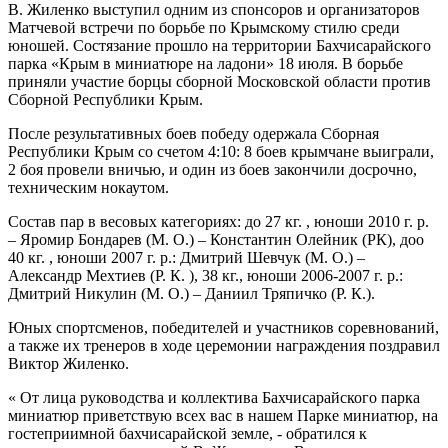
В. Жиленко выступил одним из спонсоров и организаторов
Матчевой встречи по борьбе по Крымскому стилю среди
юношей. Состязание прошло на территории Бахчисарайского
парка «Крым в миниатюре на ладони» 18 июля. В борьбе
приняли участие борцы сборной Московской области против
Сборной Республики Крым.
После результативных боев победу одержала Сборная
Республики Крым со счетом 4:10: 8 боев крымчане выиграли,
2 боя провели вничью, и один из боев закончили досрочно,
техническим нокаутом.
Состав пар в весовых категориях: до 27 кг. , юноши 2010 г. р.
– Яромир Бондарев (М. О.) – Константин Олейник (РК), доо
40 кг. , юноши 2007 г. р.: Дмитрий Шевчук (М. О.) –
Александр Мехтиев (Р. К. ), 38 кг., юноши 2006-2007 г. р.:
Дмитрий Никулин (М. О.) – Даниил Тряпичко (Р. К.).
Юных спортсменов, победителей и участников соревнований,
а также их тренеров в ходе церемонии награждения поздравил
Виктор Жиленко.
« От лица руководства и коллектива Бахчисарайского парка
миниатюр приветствую всех вас в нашем Парке миниатюр, на
гостеприимной бахчисарайской земле, - обратился к