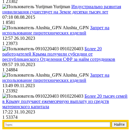
1
23302
Yurijman
Индустриально развитая
цивилизация существует на Земле десятки тысяч лет
07:18 08.08.2015
1
8581
Alushta_GPN
Запрет на
использование пиротехнических изделий
12:57 26.10.2023
1
23973
0910220403
Более 20
работодателей Крыма получили субсидии от
республиканского Отделения СФР за найм сотрудников
09:57 19.10.2023
1
24884
Alushta_GPN
Запрет на
использование пиротехнических изделий
13:49 09.11.2023
1
23392
0910220403
Более 20 тысяч семей
в Крыму получают ежемесячную выплату из средств
материнского капитала
17:22 31.10.2023
1
53374