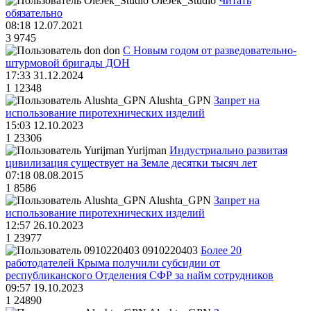
OleJek_Studio
Читать
обязательно
08:18 12.07.2021
3
9745
don
С Новым годом от разведовательно-
штурмовой бригады ДОН
17:33 31.12.2024
1
12348
Alushta_GPN
Запрет на
использование пиротехнических изделий
15:03 12.10.2023
1
23306
Yurijman
Индустриально развитая
цивилизация существует на Земле десятки тысяч лет
07:18 08.08.2015
1
8586
Alushta_GPN
Запрет на
использование пиротехнических изделий
12:57 26.10.2023
1
23977
0910220403
Более 20
работодателей Крыма получили субсидии от
республиканского Отделения СФР за найм сотрудников
09:57 19.10.2023
1
24890