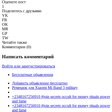
Оцените пост
1
Поделитесь с друзьями
VK
FB
OK
MR
GP
TW
Читайте также
Комментарии (
0
)
Написать комментарий
Войти или зарегистрироваться
Бесплатные объявления
Добавить объявление бесплатно
Ремешок для Xiaomi Mi Band 3 military
+2348167256910 #join secrets occult for money rituals power
and fame
+2348167256910 #join secrets occult for money rituals power
and fame