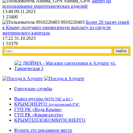
Alushta_GPN
Запрет на
использование пиротехнических изделий
13:49 09.11.2023
1
23400
0910220403
Более 20 тысяч семей
в Крыму получают ежемесячную выплату из средств
материнского капитала
17:22 31.10.2023
1
53379
Городские службы
Вывоз мусора
(МУП УБГ и КС)
КРЫМЭНЕРГО
Алуштинский РЭС
ГУП РК «Вода Крыма»
ГУП РК «Крымгазсети»
КРЫМТЕПЛОКОММУНЭНЕРГО
Купить это рекламное место