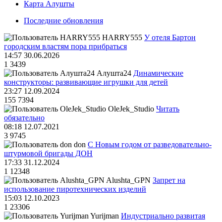
Карта Алушты
Последние обновления
HARRY555
У отеля Бартон
городским властям пора прибраться
14:57 30.06.2026
1
3439
Алушта24
Динамические
конструкторы: развивающие игрушки для детей
23:27 12.09.2024
155
7394
OleJek_Studio
Читать
обязательно
08:18 12.07.2021
3
9745
don
С Новым годом от разведовательно-
штурмовой бригады ДОН
17:33 31.12.2024
1
12348
Alushta_GPN
Запрет на
использование пиротехнических изделий
15:03 12.10.2023
1
23306
Yurijman
Индустриально развитая