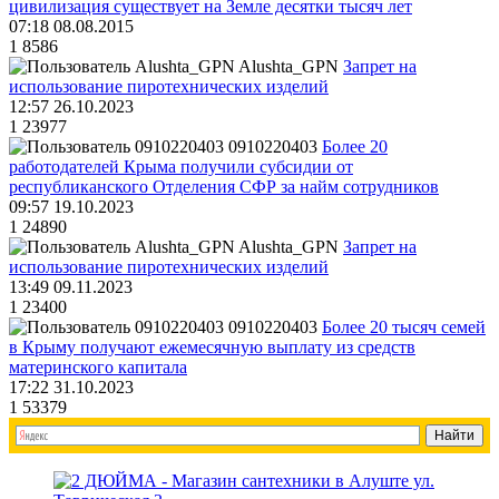
цивилизация существует на Земле десятки тысяч лет
07:18 08.08.2015
1
8586
Alushta_GPN
Запрет на
использование пиротехнических изделий
12:57 26.10.2023
1
23977
0910220403
Более 20
работодателей Крыма получили субсидии от
республиканского Отделения СФР за найм сотрудников
09:57 19.10.2023
1
24890
Alushta_GPN
Запрет на
использование пиротехнических изделий
13:49 09.11.2023
1
23400
0910220403
Более 20 тысяч семей
в Крыму получают ежемесячную выплату из средств
материнского капитала
17:22 31.10.2023
1
53379