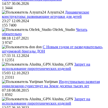
14:57 30.06.2026
1
3444
Алушта24
Динамические
конструкторы: развивающие игрушки для детей
23:27 12.09.2024
155
7400
OleJek_Studio
Читать
обязательно
08:18 12.07.2021
3
9747
don
С Новым годом от разведовательно-
штурмовой бригады ДОН
17:33 31.12.2024
1
12351
Alushta_GPN
Запрет на
использование пиротехнических изделий
15:03 12.10.2023
1
23311
Yurijman
Индустриально развитая
цивилизация существует на Земле десятки тысяч лет
07:18 08.08.2015
1
8592
Alushta_GPN
Запрет на
использование пиротехнических изделий
12:57 26.10.2023