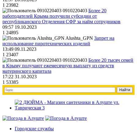
1
23982
0910220403
Более 20
работодателей Крыма получили субсидии от
республиканского Отделения СФР за найм сотрудников
09:57 19.10.2023
1
24895
Alushta_GPN
Запрет на
использование пиротехнических изделий
13:49 09.11.2023
1
23407
0910220403
Более 20 тысяч семей
в Крыму получают ежемесячную выплату из средств
материнского капитала
17:22 31.10.2023
1
53385
Городские службы