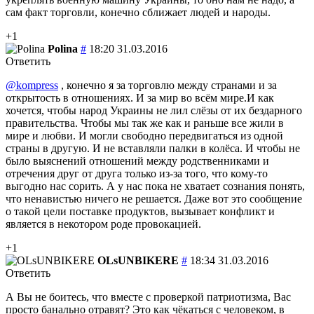
сам факт торговли, конечно сближает людей и народы.
+1
Polina
#
18:20 31.03.2016
Ответить
@kompress
, конечно я за торговлю между странами и за
открытость в отношениях. И за мир во всём мире.И как
хочется, чтобы народ Украины не лил слёзы от их бездарного
правительства. Чтобы мы так же как и раньше все жили в
мире и любви. И могли свободно передвигаться из одной
страны в другую. И не вставляли палки в колёса. И чтобы не
было выяснений отношений между родственниками и
отречения друг от друга только из-за того, что кому-то
выгодно нас сорить. А у нас пока не хватает сознания понять,
что ненавистью ничего не решается. Даже вот это сообщение
о такой цели поставке продуктов, вызывает конфликт и
является в некотором роде провокацией.
+1
OLsUNBIKERE
#
18:34 31.03.2016
Ответить
А Вы не боитесь, что вместе с проверкой патриотизма, Вас
просто банально отравят? Это как чёкаться с человеком, в