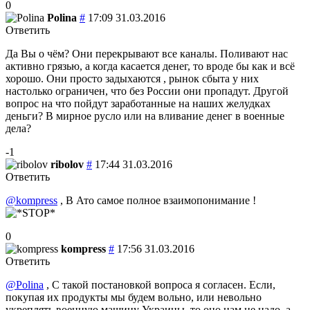
0
Polina
#
17:09 31.03.2016
Ответить
Да Вы о чём? Они перекрывают все каналы. Поливают нас
активно грязью, а когда касается денег, то вроде бы как и всё
хорошо. Они просто задыхаются , рынок сбыта у них
настолько ограничен, что без России они пропадут. Другой
вопрос на что пойдут заработанные на наших желудках
деньги? В мирное русло или на вливание денег в военные
дела?
-1
ribolov
#
17:44 31.03.2016
Ответить
@kompress
, В Ато самое полное взаимопонимание !
0
kompress
#
17:56 31.03.2016
Ответить
@Polina
, С такой постановкой вопроса я согласен. Если,
покупая их продукты мы будем вольно, или невольно
укреплять военную машину Украины, то оно нам не надо, а