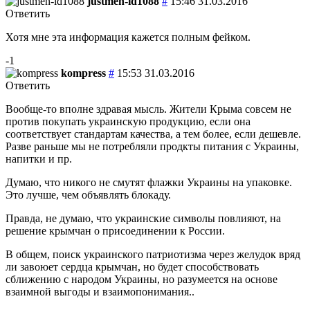
justmen-id1088
#
15:46 31.03.2016
Ответить
Хотя мне эта информация кажется полным фейком.
-1
kompress
#
15:53 31.03.2016
Ответить
Вообще-то вполне здравая мысль. Жители Крыма совсем не
против покупать украинскую продукцию, если она
соответствует стандартам качества, а тем более, если дешевле.
Разве раньше мы не потребляли продкты питания с Украины,
напитки и пр.
Думаю, что никого не смутят флажки Украины на упаковке.
Это лучше, чем объявлять блокаду.
Правда, не думаю, что украинские символы повлияют, на
решение крымчан о присоединении к России.
В общем, поиск украинского патриотизма через желудок вряд
ли завоюет сердца крымчан, но будет способствовать
сближению с народом Украины, но разумеется на основе
взаимной выгоды и взаимопонимания..