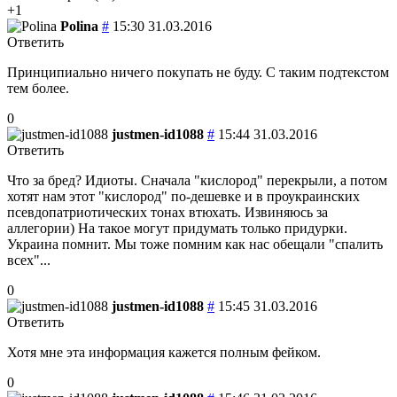
+1
Polina
#
15:30 31.03.2016
Ответить
Принципиально ничего покупать не буду. С таким подтекстом
тем более.
0
justmen-id1088
#
15:44 31.03.2016
Ответить
Что за бред? Идиоты. Сначала "кислород" перекрыли, а потом
хотят нам этот "кислород" по-дешевке и в проукраинских
псевдопатриотических тонах втюхать. Извиняюсь за
аллегории) На такое могут придумать только придурки.
Украина помнит. Мы тоже помним как нас обещали "спалить
всех"...
0
justmen-id1088
#
15:45 31.03.2016
Ответить
Хотя мне эта информация кажется полным фейком.
0