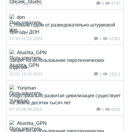
08:18 12.07.2021
3
9747
don
С Новым годом от разведовательно-штурмовой
бригады ДОН
17:33 31.12.2024
1
12351
Alushta_GPN
Запрет на использование пиротехнических
изделий
15:03 12.10.2023
1
23311
Yurijman
Индустриально развитая цивилизация существует
на Земле десятки тысяч лет
07:18 08.08.2015
1
8592
Alushta_GPN
Запрет на использование пиротехнических