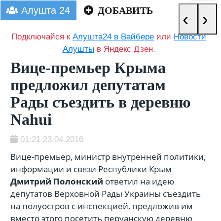
Алушта 24
ДОБАВИТЬ
‹
›
Подключайся к
Алушта24 в Вайбере
или
Новости
Алушты
в Яндекс Дзен.
Вице-премьер Крыма
предложил депутатам
Рады съездить в деревню
Nahui
01:21 23.04.2016
Вице-премьер, министр внутренней политики,
информации и связи Республики Крым
Дмитрий Полонский
ответил на идею
депутатов Верховной Рады Украины съездить
на полуостров с инспекцией, предложив им
вместо этого посетить перуанскую деревню