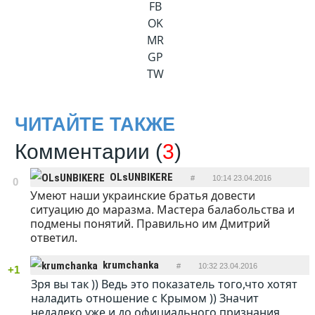
FB
OK
MR
GP
TW
ЧИТАЙТЕ ТАКЖЕ
Комментарии (
3
)
OLsUNBIKERE
#
10:14 23.04.2016
0
Умеют наши украинские братья довести
ОТВЕТИТЬ
ситуацию до маразма. Мастера балабольства и
подмены понятий. Правильно им Дмитрий
ответил.
krumchanka
#
10:32 23.04.2016
+1
Зря вы так )) Ведь это показатель того,что хотят
ОТВЕТИТЬ
наладить отношение с Крымом )) Значит
недалеко уже и до официального признания