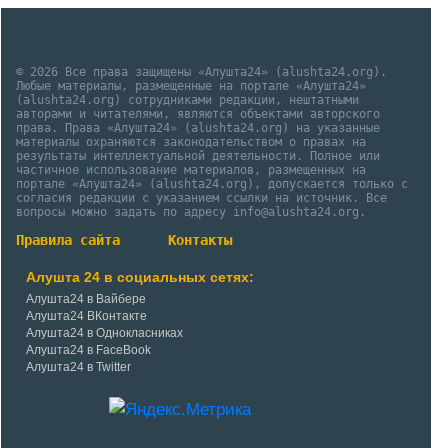
© 2026 Все права защищены «Алушта24» (alushta24.org).
Любые материалы, размещенные на портале «Алушта24»
(alushta24.org) сотрудниками редакции, нештатными
авторами и читателями, являются объектами авторского
права. Права «Алушта24» (alushta24.org) на указанные
материалы охраняются законодательством о правах на
результаты интеллектуальной деятельности. Полное или
частичное использование материалов, размещенных на
портале «Алушта24» (alushta24.org), допускается только с
согласия редакции с указанием ссылки на источник. Все
вопросы можно задать по адресу info@alushta24.org.
Правила сайта
Контакты
Алушта 24 в социальных сетях:
Алушта24 в Вайбере
Алушта24 ВКонтакте
Алушта24 в Однокласниках
Алушта24 в FaceBook
Алушта24 в Twitter