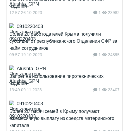
изделий
12:57 26.10.2023
1
23982
0910220403
Более 20 работодателей Крыма получили
субсидии от республиканского Отделения СФР за
найм сотрудников
09:57 19.10.2023
1
24895
Alushta_GPN
Запрет на использование пиротехнических
изделий
13:49 09.11.2023
1
23407
0910220403
Более 20 тысяч семей в Крыму получают
ежемесячную выплату из средств материнского
капитала