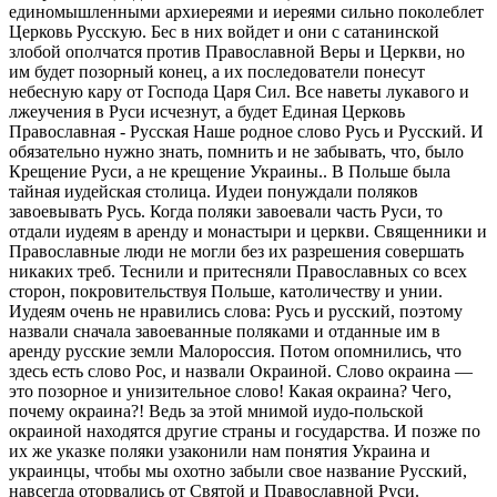
единомышленными архиереями и иереями сильно поколеблет
Церковь Русскую. Бес в них войдет и они с сатанинской
злобой ополчатся против Православной Веры и Церкви, но
им будет позорный конец, а их последователи понесут
небесную кару от Господа Царя Сил. Все наветы лукавого и
лжеучения в Руси исчезнут, а будет Единая Церковь
Православная - Русская Наше родное слово Русь и Русский. И
обязательно нужно знать, помнить и не забывать, что, было
Крещение Руси, а не крещение Украины.. В Польше была
тайная иудейская столица. Иудеи понуждали поляков
завоевывать Русь. Когда поляки завоевали часть Руси, то
отдали иудеям в аренду и монастыри и церкви. Священники и
Православные люди не могли без их разрешения совершать
никаких треб. Теснили и притесняли Православных со всех
сторон, покровительствуя Польше, католичеству и унии.
Иудеям очень не нравились слова: Русь и русский, поэтому
назвали сначала завоеванные поляками и отданные им в
аренду русские земли Малороссия. Потом опомнились, что
здесь есть слово Рос, и назвали Окраиной. Слово окраина —
это позорное и унизительное слово! Какая окраина? Чего,
почему окраина?! Ведь за этой мнимой иудо-польской
окраиной находятся другие страны и государства. И позже по
их же указке поляки узаконили нам понятия Украина и
украинцы, чтобы мы охотно забыли свое название Русский,
навсегда оторвались от Святой и Православной Руси.