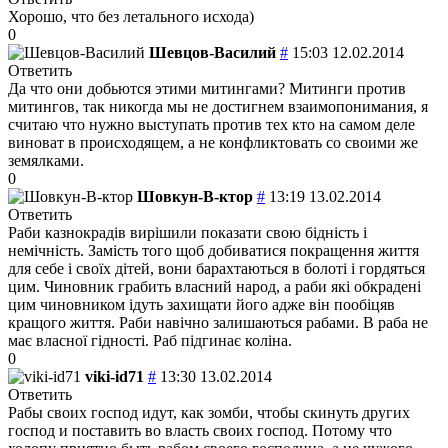
Хорошо, что без летального исхода)
0
Шевцов-Василий
#
15:03 12.02.2014
Ответить
Да что они добьются этими митингами? Митинги против
митингов, так никогда мы не достигнем взаимопонимания, я
считаю что нужно выступать против тех кто на самом деле
виноват в происходящем, а не конфликтовать со своими же
земялками.
0
Шовкун-В-ктор
#
13:19 13.02.2014
Ответить
Раби казнокрадів вирішили показати свою бідність і
немічність. Замість того щоб добиватися покращення життя
для себе і своїх дітей, вони барахтаються в болоті і гордяться
цим. Чиновник грабить власний народ, а раби які обкрадені
цим чиновником ідуть захищати його адже він пообіцяв
кращого життя. Раби навічно залишаються рабами. В раба не
має власної гідності. Раб підгинає коліна.
0
viki-id71
#
13:30 13.02.2014
Ответить
Рабы своих господ идут, как зомби, чтобы скинуть других
господ и поставить во власть своих господ. Потому что