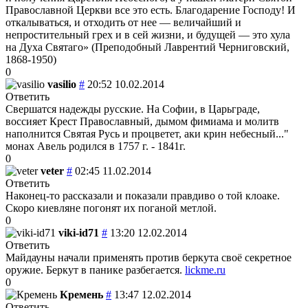
Православной Церкви все это есть. Благодарение Господу! И
откалываться, и отходить от нее — величайший и
непростительный грех и в сей жизни, и будущей — это хула
на Духа Святаго» (Преподобный Лаврентий Черниговский,
1868-1950)
0
vasilio
#
20:52 10.02.2014
Ответить
Свершатся надежды русские. На Софии, в Царьграде,
воссияет Крест Православный, дымом фимиама и молитв
наполнится Святая Русь и процветет, аки крин небесный..."
монах Авель родился в 1757 г. - 1841г.
0
veter
#
02:45 11.02.2014
Ответить
Наконец-то рассказали и показали правдиво о той клоаке.
Скоро киевляне погонят их поганой метлой.
0
viki-id71
#
13:20 12.02.2014
Ответить
Майдауны начали применять против беркута своё секретное
оружие. Беркут в панике разбегается.
lickme.ru
0
Кремень
#
13:47 12.02.2014
Ответить