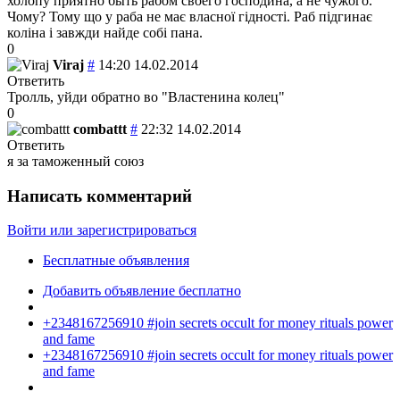
холопу приятно быть рабом своего господина, а не чужого.
Чому? Тому що у раба не має власної гідності. Раб підгинає
коліна і завжди найде собі пана.
0
Viraj
#
14:20 14.02.2014
Ответить
Тролль, уйди обратно во "Властенина колец"
0
combattt
#
22:32 14.02.2014
Ответить
я за таможенный союз
Написать комментарий
Войти или зарегистрироваться
Бесплатные объявления
Добавить объявление бесплатно
+2348167256910 #join secrets occult for money rituals power
and fame
+2348167256910 #join secrets occult for money rituals power
and fame