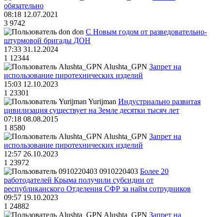
обязательно
08:18 12.07.2021
3
9742
don
С Новым годом от разведовательно-
штурмовой бригады ДОН
17:33 31.12.2024
1
12344
Alushta_GPN
Запрет на
использование пиротехнических изделий
15:03 12.10.2023
1
23301
Yurijman
Индустриально развитая
цивилизация существует на Земле десятки тысяч лет
07:18 08.08.2015
1
8580
Alushta_GPN
Запрет на
использование пиротехнических изделий
12:57 26.10.2023
1
23972
0910220403
Более 20
работодателей Крыма получили субсидии от
республиканского Отделения СФР за найм сотрудников
09:57 19.10.2023
1
24882
Alushta_GPN
Запрет на