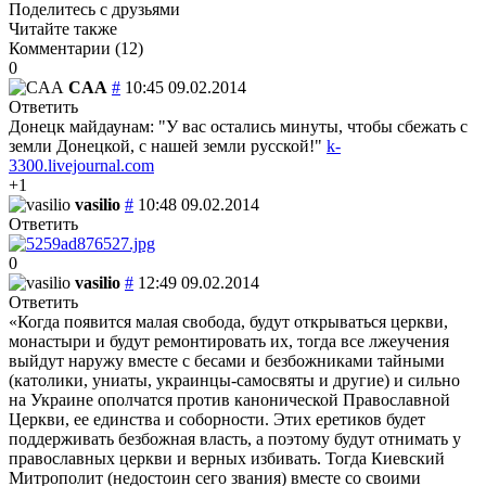
Поделитесь с друзьями
Читайте также
Комментарии (
12
)
0
CAA
#
10:45 09.02.2014
Ответить
Донецк майдаунам: "У вас остались минуты, чтобы сбежать с
земли Донецкой, с нашей земли русской!"
k-
3300.livejournal.com
+1
vasilio
#
10:48 09.02.2014
Ответить
0
vasilio
#
12:49 09.02.2014
Ответить
«Когда появится малая свобода, будут открываться церкви,
монастыри и будут ремонтировать их, тогда все лжеучения
выйдут наружу вместе с бесами и безбожниками тайными
(католики, униаты, украинцы-самосвяты и другие) и сильно
на Украине ополчатся против канонической Православной
Церкви, ее единства и соборности. Этих еретиков будет
поддерживать безбожная власть, а поэтому будут отнимать у
православных церкви и верных избивать. Тогда Киевский
Митрополит (недостоин сего звания) вместе со своими