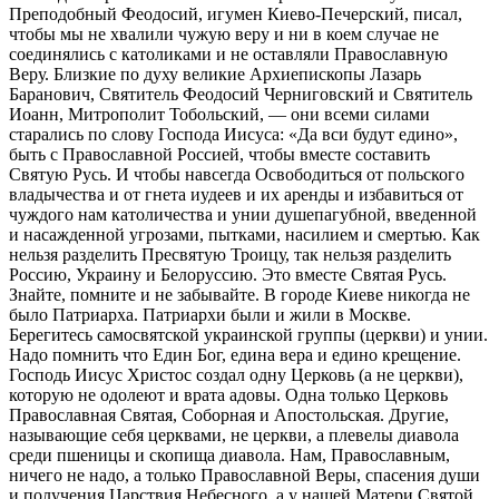
Преподобный Феодосий, игумен Киево-Печерский, писал,
чтобы мы не хвалили чужую веру и ни в коем случае не
соединялись с католиками и не оставляли Православную
Веру. Близкие по духу великие Архиепископы Лазарь
Баранович, Святитель Феодосий Черниговский и Святитель
Иоанн, Митрополит Тобольский, — они всеми силами
старались по слову Господа Иисуса: «Да вси будут едино»,
быть с Православной Россией, чтобы вместе составить
Святую Русь. И чтобы навсегда Освободиться от польского
владычества и от гнета иудеев и их аренды и избавиться от
чуждого нам католичества и унии душепагубной, введенной
и насажденной угрозами, пытками, насилием и смертью. Как
нельзя разделить Пресвятую Троицу, так нельзя разделить
Россию, Украину и Белоруссию. Это вместе Святая Русь.
Знайте, помните и не забывайте. В городе Киеве никогда не
было Патриарха. Патриархи были и жили в Москве.
Берегитесь самосвятской украинской группы (церкви) и унии.
Надо помнить что Един Бог, едина вера и едино крещение.
Господь Иисус Христос создал одну Церковь (а не церкви),
которую не одолеют и врата адовы. Одна только Церковь
Православная Святая, Соборная и Апостольская. Другие,
называющие себя церквами, не церкви, а плевелы диавола
среди пшеницы и скопища диавола. Нам, Православным,
ничего не надо, а только Православной Веры, спасения души
и получения Царствия Небесного, а у нашей Матери Святой