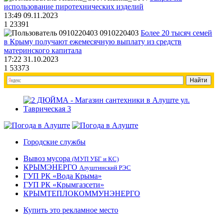
использование пиротехнических изделий
13:49 09.11.2023
1
23391
0910220403
Более 20 тысяч семей
в Крыму получают ежемесячную выплату из средств
материнского капитала
17:22 31.10.2023
1
53373
Городские службы
Вывоз мусора
(МУП УБГ и КС)
КРЫМЭНЕРГО
Алуштинский РЭС
ГУП РК «Вода Крыма»
ГУП РК «Крымгазсети»
КРЫМТЕПЛОКОММУНЭНЕРГО
Купить это рекламное место