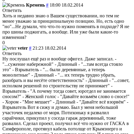
Кремень
#
18:00 18.02.2014
Ответить
Хоть и недавно знаю о Вашем существовании, но тем не
менее уважаю за принципиальную позицию. Но, есть одно
"но"...Не думали, что что-то нужно поменять в подходе? Я не
про шины поджигать, а вообще. Или уже были какие-то
изменения?
0
veter
#
21:23 18.02.2014
Ответить
Ну послушал ещё раз и вообще офигел. Даже записал. -
"...сужение набережной" - Длинный - "...там всегда стояло
это" - Взрыватель - "... были деревянные, а теперь
монолитные" - Длинный - "... их теперь трудно убрать,
разобрать и вы несёте ответственность" - Длинный - "...совет,
исполком решений по строительству не принимает" -
Взрыватель - "А почему тогда совет, юротдел не занимается
сносом?" - Женский голос - "Давайте возьмём слово о сносе!"
- Хором - "Мне мешает" - Длинный - "Давайте всё взорвём" -
Взрыватель
Вот я сижу и думаю. Был у меня небольшой
участочек недалеко от моря. Потихоньку я развалил
сарайчики, прикупил у соседа гараж деревянный, тоже
развалил. Сделал проект, получил всё что нужно от ГАСКА в
Симферополе, протянул кабель потолще от Крымэнерго и