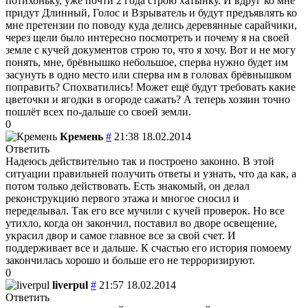
потихоньку, уже почти 2 года строю хатынку. И вдруг ко мне
придут Длинный, Голос и Взрыватель и будут предъявлять ко
мне претензии по поводу куда делись деревянные сарайчики,
через щели было интересно посмотреть и почему я на своей
земле с кучей документов строю то, что я хочу. Вот и не могу
понять, мне, брёвнышко небольшое, сперва нужно будет им
засунуть в одно место или сперва им в головах брёвнышком
поправить? Спохватились! Может ещё будут требовать какие
цветочки и ягодки в огороде сажать? А теперь хозяин точно
пошлёт всех по-дальше со своей земли.
0
Кремень
#
21:38 18.02.2014
Ответить
Надеюсь действительно так и построено законно. В этой
ситуации правильней получить ответы и узнать, что да как, а
потом только действовать. Есть знакомый, он делал
реконструкцию первого этажа и многое сносил и
переделывал. Так его все мучили с кучей проверок. Но все
утихло, когда он закончил, поставил во дворе освещение,
украсил двор и самое главное все за свой счет. И
поддерживает все и дальше. К счастью его история помоему
закончилась хорошо и больше его не терроризируют.
0
liverpul
#
21:57 18.02.2014
Ответить