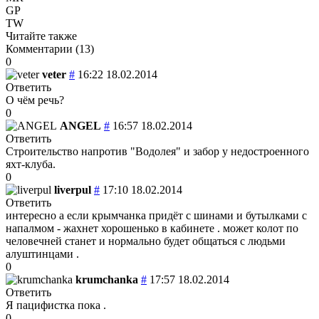
GP
TW
Читайте также
Комментарии (
13
)
0
veter
#
16:22 18.02.2014
Ответить
О чём речь?
0
ANGEL
#
16:57 18.02.2014
Ответить
Строительство напротив "Водолея" и забор у недостроенного
яхт-клуба.
0
liverpul
#
17:10 18.02.2014
Ответить
интересно а если крымчанка придёт с шинами и бутылками с
напалмом - жахнет хорошенько в кабинете . может колот по
человечней станет и нормально будет общаться с людьми
алуштинцами .
0
krumchanka
#
17:57 18.02.2014
Ответить
Я пацифистка пока .
0