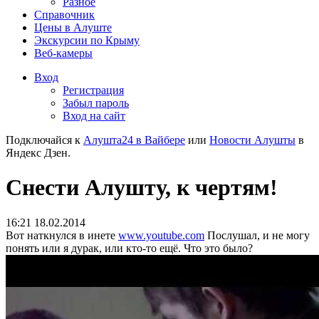
Разное
Справочник
Цены в Алуште
Экскурсии по Крыму
Веб-камеры
Вход
Регистрация
Забыл пароль
Вход на сайт
Подключайся к
Алушта24 в Вайбере
или
Новости Алушты
в
Яндекс Дзен.
Снести Алушту, к чертям!
16:21 18.02.2014
Вот наткнулся в инете
www.youtube.com
Послушал, и не могу
понять или я дурак, или кто-то ещё. Что это было?