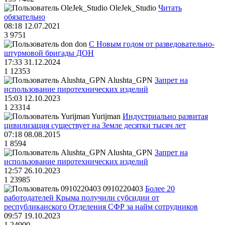
OleJek_Studio
Читать
обязательно
08:18 12.07.2021
3
9751
don
С Новым годом от разведовательно-
штурмовой бригады ДОН
17:33 31.12.2024
1
12353
Alushta_GPN
Запрет на
использование пиротехнических изделий
15:03 12.10.2023
1
23314
Yurijman
Индустриально развитая
цивилизация существует на Земле десятки тысяч лет
07:18 08.08.2015
1
8594
Alushta_GPN
Запрет на
использование пиротехнических изделий
12:57 26.10.2023
1
23985
0910220403
Более 20
работодателей Крыма получили субсидии от
республиканского Отделения СФР за найм сотрудников
09:57 19.10.2023
1
24900