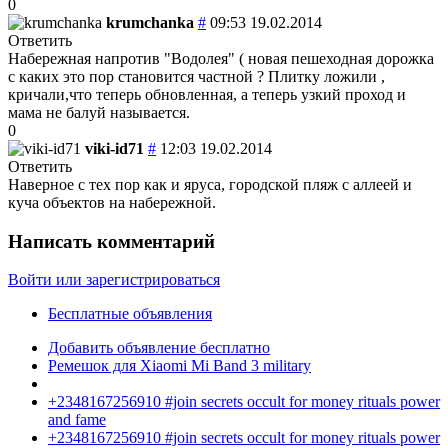
0
krumchanka
#
09:53 19.02.2014
Ответить
Набережная напротив "Водолея" ( новая пешеходная дорожка
с каких это пор становится частной ? Плитку ложили ,
кричали,что теперь обновленная, а теперь узкий проход и
мама не балуй называется.
0
viki-id71
#
12:03 19.02.2014
Ответить
Наверное с тех пор как и яруса, городской пляж с аллеей и
куча объектов на набережной.
Написать комментарий
Войти или зарегистрироваться
Бесплатные объявления
Добавить объявление бесплатно
Ремешок для Xiaomi Mi Band 3 military
+2348167256910 #join secrets occult for money rituals power
and fame
+2348167256910 #join secrets occult for money rituals power