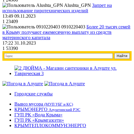
Alushta_GPN
Запрет на
использование пиротехнических изделий
13:49 09.11.2023
1
23409
0910220403
Более 20 тысяч семей
в Крыму получают ежемесячную выплату из средств
материнского капитала
17:22 31.10.2023
1
53390
Городские службы
Вывоз мусора
(МУП УБГ и КС)
КРЫМЭНЕРГО
Алуштинский РЭС
ГУП РК «Вода Крыма»
ГУП РК «Крымгазсети»
КРЫМТЕПЛОКОММУНЭНЕРГО