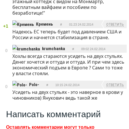
этажный коттедж с видом на Монмартр,
бесплатным вайфаем и пособием по
безработице!"
Кремень
ОТВЕТИТЬ
#
01:23 24.02.2014
+1
Надеюсь ЕС теперь будет под давлением США и
России и начнется стабилизация в стране.
krumchanka
#
09:02 24.02.2014
0
Хохлы всегда стараются усидеть на двух стульях.
ОТВЕТИТЬ
Денег хочется и оттуда и оттуда. И при чем здесь
экономический подъем в Европе ? Сами то тоже
у власти стояли.
Polo-
ОТВЕТИТЬ
#
10:15 24.02.2014
0
Усидеть на двух стульях - это наверное в крови у
чиновников) Янукович ведь такой же
Написать комментарий