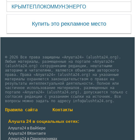
КРЫМТЕПЛОКОММУНЭНЕРГО
Купить это рекламное место
© 2026 Все права защищены «Алушта24» (alushta24.org).
Любые материалы, размещенные на портале «Алушта24»
(alushta24.org) сотрудниками редакции, нештатными
авторами и читателями, являются объектами авторского
права. Права «Алушта24» (alushta24.org) на указанные
материалы охраняются законодательством о правах на
результаты интеллектуальной деятельности. Полное или
частичное использование материалов, размещенных на
портале «Алушта24» (alushta24.org), допускается только с
согласия редакции с указанием ссылки на источник. Все
вопросы можно задать по адресу info@alushta24.org.
Правила сайта
Контакты
Алушта 24 в социальных сетях:
Алушта24 в Вайбере
Алушта24 ВКонтакте
Алушта24 в Однокласниках