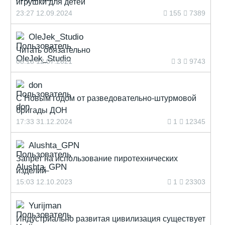
игрушки для детей
23:27 12.09.2024
155
7389
OleJek_Studio
Читать обязательно
08:18 12.07.2021
3
9743
don
С Новым годом от разведовательно-штурмовой
бригады ДОН
17:33 31.12.2024
1
12345
Alushta_GPN
Запрет на использование пиротехнических
изделий
15:03 12.10.2023
1
23303
Yurijman
Индустриально развитая цивилизация существует