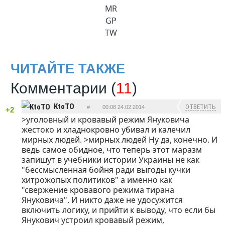
MR
GP
TW
ЧИТАЙТЕ ТАКЖЕ
Комментарии (
11
)
KtoTO
ОТВЕТИТЬ
#
00:08 24.02.2014
+2
>уголовный и кровавый режим Януковича
жестоко и хладнокровно убивал и калечил
мирных людей. >мирных людей Ну да, конечно. И
ведь самое обидное, что теперь этот маразм
запишут в учебники истории Украины не как
"бессмысленная бойня ради выгоды кучки
хитрожопых политиков" а именно как
"свержение кровавого режима тирана
Януковича". И никто даже не удосужится
включить логику, и прийти к выводу, что если бы
Янукович устроил кровавый режим,