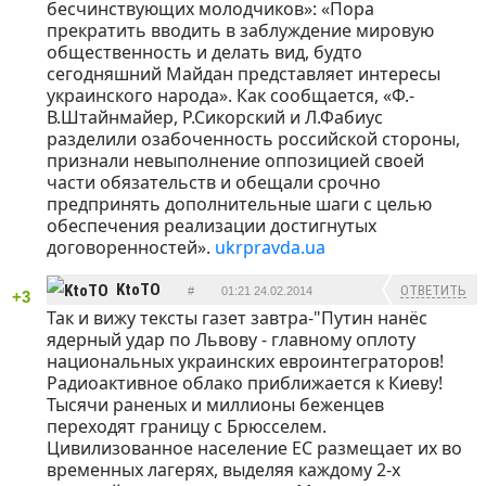
бесчинствующих молодчиков»: «Пора
прекратить вводить в заблуждение мировую
общественность и делать вид, будто
сегодняшний Майдан представляет интересы
украинского народа». Как сообщается, «Ф.-
В.Штайнмайер, Р.Сикорский и Л.Фабиус
разделили озабоченность российской стороны,
признали невыполнение оппозицией своей
части обязательств и обещали срочно
предпринять дополнительные шаги с целью
обеспечения реализации достигнутых
договоренностей».
ukrpravda.ua
KtoTO
ОТВЕТИТЬ
#
01:21 24.02.2014
+3
Так и вижу тексты газет завтра-"Путин нанёс
ядерный удар по Львову - главному оплоту
национальных украинских евроинтеграторов!
Радиоактивное облако приближается к Киеву!
Тысячи раненых и миллионы беженцев
переходят границу с Брюсселем.
Цивилизованное население ЕС размещает их во
временных лагерях, выделяя каждому 2-х