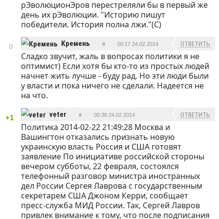
рЭволюционЭров перестреляли бы в первый же
день их рЭволюции. "Историю пишут
победители. История полна лжи."(С)
Кремень
ОТВЕТИТЬ
#
00:17 24.02.2014
0
Сладко звучит, жаль в вопросах политики я не
оптимист) Если хотя бы кто-то из простых людей
начнет жить лучше - буду рад. Но эти люди были
у власти и пока ничего не сделали. Надеется не
на что.
veter
ОТВЕТИТЬ
#
00:38 24.02.2014
+1
Политика 2014-02-22 21:49:28 Москва и
Вашингтон отказались признать новую
украинскую власть Россия и США готовят
заявление По инициативе российской стороны
вечером субботы, 22 февраля, состоялся
телефонный разговор министра иностранных
дел России Сергея Лаврова с государственным
секретарем США Джоном Керри, сообщает
пресс-служба МИД России. Так, Сергей Лавров
привлек внимание к тому, что после подписания