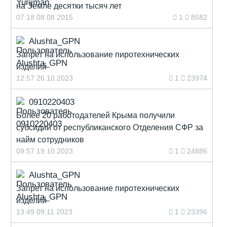
на Земле десятки тысяч лет
07:18 08.08.2015
1
8582
Alushta_GPN
Запрет на использование пиротехнических
изделий
12:57 26.10.2023
1
23974
0910220403
Более 20 работодателей Крыма получили
субсидии от республиканского Отделения СФР за
найм сотрудников
09:57 19.10.2023
1
24886
Alushta_GPN
Запрет на использование пиротехнических
изделий
13:49 09.11.2023
1
23396