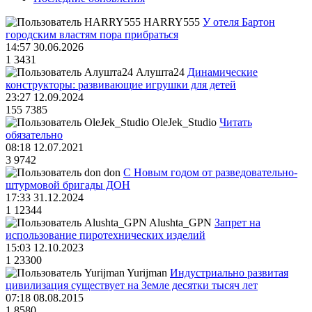
HARRY555
У отеля Бартон
городским властям пора прибраться
14:57 30.06.2026
1
3431
Алушта24
Динамические
конструкторы: развивающие игрушки для детей
23:27 12.09.2024
155
7385
OleJek_Studio
Читать
обязательно
08:18 12.07.2021
3
9742
don
С Новым годом от разведовательно-
штурмовой бригады ДОН
17:33 31.12.2024
1
12344
Alushta_GPN
Запрет на
использование пиротехнических изделий
15:03 12.10.2023
1
23300
Yurijman
Индустриально развитая
цивилизация существует на Земле десятки тысяч лет
07:18 08.08.2015
1
8580