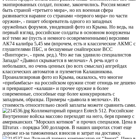
экипированных солдат, похоже, закончились. Россия может
быть страной «третьего мира», но их военная сфера
развивается наравне со странами «первого мира» по части
оружия», - пишет обозреватель одного из западных
оружейных форумов, увидевший фото из Крыма. Но ведь, на
первый взгляд, российские солдаты в основном вооружены
всё теми же (пусть и немного осовремененными) версиями
АК74 калибра 5,45 мм (впрочем, есть и классические АКМС с
глушителями ПБС, и бесшумные снайперские ВСС
«Винторез», - прим. ред.). Что же так удивило специалистов
Запада? «Дьявол скрывается в мелочах» А речь идет о
небольших, но очень ценных (во всех смыслах) апгрейдах
классических автоматов и пулеметов Калашникова.
Проанализировав фото из Крыма, оказалось, что многие
«прибамбасы» на российском оружии стоят отнюдь не дешево
и превращают «калаши» и прочее оружие в более
современные, способные еще более конкурировать с
западным, образцы. Примеры «дьявола в мелочах». Их
стоимость относительно своей заплаты можете сравнить сами.
Коллиматорный прицел Eotech 512. Российские
Внутренние войска массово переходят на него, беря пример с
американских "Морских котиков" и прочих спецназов. Цена в
Штатах - порядка 500 долларов. В наших широтах стоят еще
дороже из-за таможенных взносов и затрат на доставку.
Дульный тормоз-компенсатор от "Зенит". Цена в