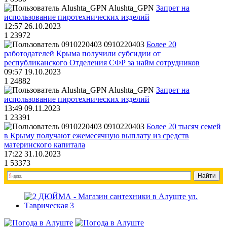
Alushta_GPN
Запрет на
использование пиротехнических изделий
12:57 26.10.2023
1
23972
0910220403
Более 20
работодателей Крыма получили субсидии от
республиканского Отделения СФР за найм сотрудников
09:57 19.10.2023
1
24882
Alushta_GPN
Запрет на
использование пиротехнических изделий
13:49 09.11.2023
1
23391
0910220403
Более 20 тысяч семей
в Крыму получают ежемесячную выплату из средств
материнского капитала
17:22 31.10.2023
1
53373