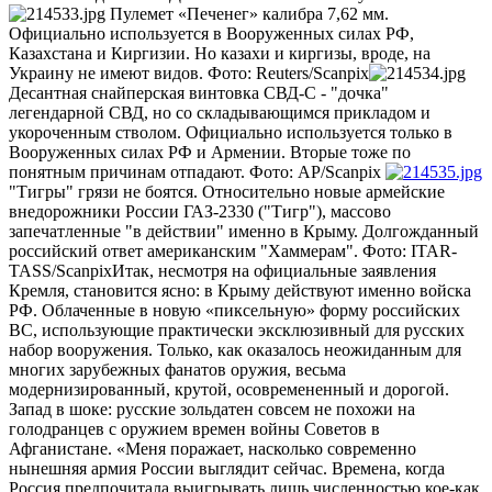
Пулемет «Печенег» калибра 7,62 мм.
Официально используется в Вооруженных силах РФ,
Казахстана и Киргизии. Но казахи и киргизы, вроде, на
Украину не имеют видов. Фото: Reuters/Scanpix
Десантная снайперская винтовка СВД-С - "дочка"
легендарной СВД, но со складывающимся прикладом и
укороченным стволом. Официально используется только в
Вооруженных силах РФ и Армении. Вторые тоже по
понятным причинам отпадают. Фото: AP/Scanpix
"Тигры" грязи не боятся. Относительно новые армейские
внедорожники России ГАЗ-2330 ("Тигр"), массово
запечатленные "в действии" именно в Крыму. Долгожданный
российский ответ американским "Хаммерам". Фото: ITAR-
TASS/ScanpixИтак, несмотря на официальные заявления
Кремля, становится ясно: в Крыму действуют именно войска
РФ. Облаченные в новую «пиксельную» форму российских
ВС, использующие практически эксклюзивный для русских
набор вооружения. Только, как оказалось неожиданным для
многих зарубежных фанатов оружия, весьма
модернизированный, крутой, осовремененный и дорогой.
Запад в шоке: русские зольдатен совсем не похожи на
голодранцев с оружием времен войны Советов в
Афганистане. «Меня поражает, насколько современно
нынешняя армия России выглядит сейчас. Времена, когда
Россия предпочитала выигрывать лишь численностью кое-как