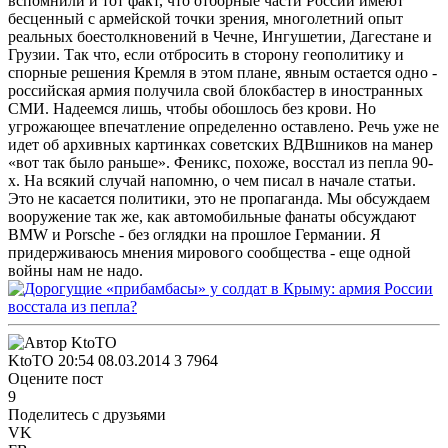
вспомнили и тот факт, что отборные части России имеют
бесценный с армейской точки зрения, многолетний опыт
реальных боестолкновений в Чечне, Ингушетии, Дагестане и
Грузии. Так что, если отбросить в сторону геополитику и
спорные решения Кремля в этом плане, явным остается одно -
российская армия получила свой блокбастер в иностранных
СМИ. Надеемся лишь, чтобы обошлось без крови. Но
угрожающее впечатление определенно оставлено. Речь уже не
идет об архивных картинках советских ВДВшников на манер
«вот так было раньше». Феникс, похоже, восстал из пепла 90-
х. На всякий случай напомню, о чем писал в начале статьи.
Это не касается политики, это не пропаганда. Мы обсуждаем
вооружение так же, как автомобильные фанаты обсуждают
BMW и Porsche - без оглядки на прошлое Германии. Я
придерживаюсь мнения мирового сообщества - еще одной
войны нам не надо.
KtoTO
20:54 08.03.2014
3
7964
Оцените пост
9
Поделитесь с друзьями
VK