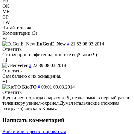
FB
OK
MR
GP
TW
Читайте также
Комментарии (
3
)
+2
EuGenE_New
#
21:53 08.03.2014
Ответить
Статья просто офигенна, постите ещё таких! )
+1
veter
#
22:39 08.03.2014
Ответить
Сам балдею с их оснащения.
+1
KtoTO
#
00:01 09.03.2014
Ответить
Я,если честно,когда снарягу и РД незнакомые в первый раз по
телевизору увидел-охренел.Думал итальянские (похожая
разгрузка)войска в Крыму.
Написать комментарий
Войти или зарегистрироваться