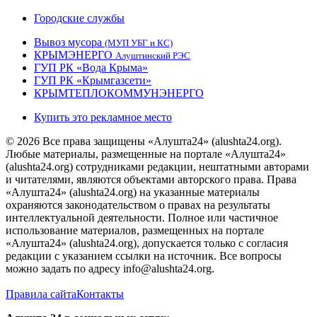
Городские службы
Вывоз мусора
(МУП УБГ и КС)
КРЫМЭНЕРГО
Алуштинский РЭС
ГУП РК «Вода Крыма»
ГУП РК «Крымгазсети»
КРЫМТЕПЛОКОММУНЭНЕРГО
Купить это рекламное место
© 2026 Все права защищены «Алушта24» (alushta24.org).
Любые материалы, размещенные на портале «Алушта24»
(alushta24.org) сотрудниками редакции, нештатными авторами
и читателями, являются объектами авторского права. Права
«Алушта24» (alushta24.org) на указанные материалы
охраняются законодательством о правах на результаты
интеллектуальной деятельности. Полное или частичное
использование материалов, размещенных на портале
«Алушта24» (alushta24.org), допускается только с согласия
редакции с указанием ссылки на источник. Все вопросы
можно задать по адресу info@alushta24.org.
Правила сайта
Контакты