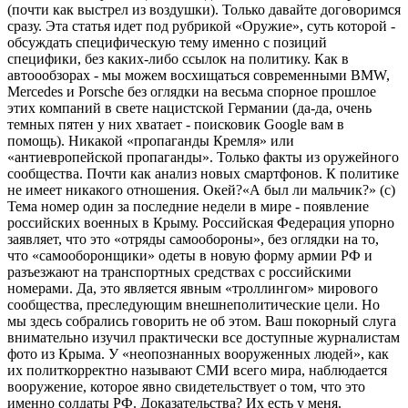
(почти как выстрел из воздушки).
Только давайте договоримся
сразу. Эта статья идет под рубрикой «Оружие», суть которой -
обсуждать специфическую тему именно с позиций
специфики, без каких-либо ссылок на политику. Как в
автоообзорах - мы можем восхищаться современными BMW,
Mercedes и Porsche без оглядки на весьма спорное прошлое
этих компаний в свете нацистской Германии (да-да, очень
темных пятен у них хватает - поисковик Google вам в
помощь). Никакой «пропаганды Кремля» или
«антиевропейской пропаганды». Только факты из оружейного
сообщества. Почти как анализ новых смартфонов. К политике
не имеет никакого отношения. Окей?
«А был ли мальчик?» (с)
Тема номер один за последние недели в мире - появление
российских военных в Крыму. Российская Федерация упорно
заявляет, что это «отряды самообороны», без оглядки на то,
что «самооборонщики» одеты в новую форму армии РФ и
разъезжают на транспортных средствах с российскими
номерами. Да, это является явным «троллингом» мирового
сообщества, преследующим внешнеполитические цели. Но
мы здесь собрались говорить не об этом. Ваш покорный слуга
внимательно изучил практически все доступные журналистам
фото из Крыма. У «неопознанных вооруженных людей», как
их политкорректно называют СМИ всего мира, наблюдается
вооружение, которое явно свидетельствует о том, что это
именно солдаты РФ. Доказательства? Их есть у меня.