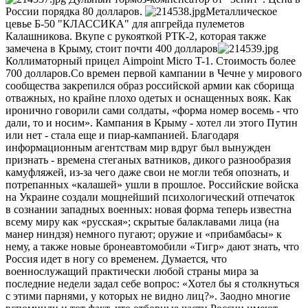
России порядка 80 долларов.
Металлическое
цевье Б-50 "КЛАССИКА" для апгрейда пулеметов
Калашникова. Вкупе с рукояткой РТК-2, которая также
замечена в Крыму, стоит почти 400 долларов
Коллиматорный прицел Aimpoint Micro T-1. Стоимость более
700 долларов.Со времен первой кампании в Чечне у мирового
сообщества закрепился образ российской армии как сборища
отважных, но крайне плохо одетых и оснащенных вояк. Как
иронично говорили сами солдаты, «форма номер восемь - что
дали, то и носим». Кампания в Крыму - хотел ли этого Путин
или нет - стала еще и пиар-кампанией. Благодаря
информационным агентствам мир вдруг был вынужден
признать - времена стеганых ватников, дикого разнообразия
камуфляжей, из-за чего даже свои не могли тебя опознать, и
потрепанных «калашей» ушли в прошлое. Российские войска
на Украине создали мощнейший психологический отпечаток
в сознании западных военных: новая форма теперь известна
всему миру как «русская»; скрытые балаклавами лица (на
манер ниндзя) немного пугают; оружие и «прибамбасы» к
нему, а также новые бронеавтомобили «Тигр» дают знать, что
Россия идет в ногу со временем. Думается, что
военнослужащий практически любой страны мира за
последние недели задал себе вопрос: «Хотел бы я столкнуться
с этими парнями, у которых не видно лиц?». Заодно многие