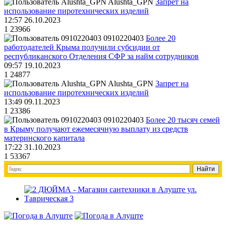
Alushta_GPN
Запрет на
использование пиротехнических изделий
12:57 26.10.2023
1
23966
0910220403
Более 20
работодателей Крыма получили субсидии от
республиканского Отделения СФР за найм сотрудников
09:57 19.10.2023
1
24877
Alushta_GPN
Запрет на
использование пиротехнических изделий
13:49 09.11.2023
1
23386
0910220403
Более 20 тысяч семей
в Крыму получают ежемесячную выплату из средств
материнского капитала
17:22 31.10.2023
1
53367