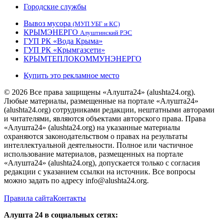
Городские службы
Вывоз мусора
(МУП УБГ и КС)
КРЫМЭНЕРГО
Алуштинский РЭС
ГУП РК «Вода Крыма»
ГУП РК «Крымгазсети»
КРЫМТЕПЛОКОММУНЭНЕРГО
Купить это рекламное место
© 2026 Все права защищены «Алушта24» (alushta24.org).
Любые материалы, размещенные на портале «Алушта24»
(alushta24.org) сотрудниками редакции, нештатными авторами
и читателями, являются объектами авторского права. Права
«Алушта24» (alushta24.org) на указанные материалы
охраняются законодательством о правах на результаты
интеллектуальной деятельности. Полное или частичное
использование материалов, размещенных на портале
«Алушта24» (alushta24.org), допускается только с согласия
редакции с указанием ссылки на источник. Все вопросы
можно задать по адресу info@alushta24.org.
Правила сайта
Контакты
Алушта 24 в социальных сетях: