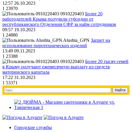
12:57 26.10.2023
1
23970
0910220403
Более 20
работодателей Крыма получили субсидии от
республиканского Отделения СФР за найм сотрудников
09:57 19.10.2023
1
24880
Alushta_GPN
Запрет на
использование пиротехнических изделий
13:49 09.11.2023
1
23388
0910220403
Более 20 тысяч семей
в Крыму получают ежемесячную выплату из средств
материнского капитала
17:22 31.10.2023
1
53371
Городские службы