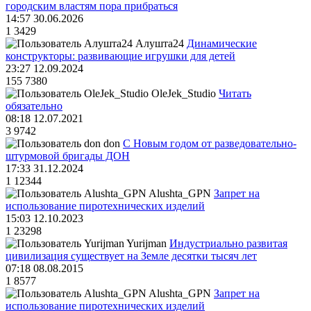
городским властям пора прибраться
14:57 30.06.2026
1
3429
Алушта24
Динамические
конструкторы: развивающие игрушки для детей
23:27 12.09.2024
155
7380
OleJek_Studio
Читать
обязательно
08:18 12.07.2021
3
9742
don
С Новым годом от разведовательно-
штурмовой бригады ДОН
17:33 31.12.2024
1
12344
Alushta_GPN
Запрет на
использование пиротехнических изделий
15:03 12.10.2023
1
23298
Yurijman
Индустриально развитая
цивилизация существует на Земле десятки тысяч лет
07:18 08.08.2015
1
8577
Alushta_GPN
Запрет на
использование пиротехнических изделий