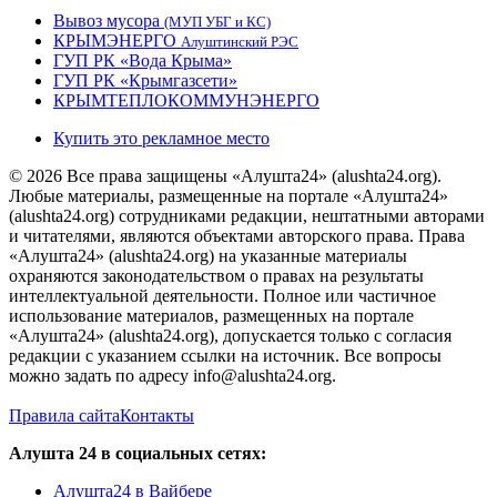
Вывоз мусора
(МУП УБГ и КС)
КРЫМЭНЕРГО
Алуштинский РЭС
ГУП РК «Вода Крыма»
ГУП РК «Крымгазсети»
КРЫМТЕПЛОКОММУНЭНЕРГО
Купить это рекламное место
© 2026 Все права защищены «Алушта24» (alushta24.org).
Любые материалы, размещенные на портале «Алушта24»
(alushta24.org) сотрудниками редакции, нештатными авторами
и читателями, являются объектами авторского права. Права
«Алушта24» (alushta24.org) на указанные материалы
охраняются законодательством о правах на результаты
интеллектуальной деятельности. Полное или частичное
использование материалов, размещенных на портале
«Алушта24» (alushta24.org), допускается только с согласия
редакции с указанием ссылки на источник. Все вопросы
можно задать по адресу info@alushta24.org.
Правила сайта
Контакты
Алушта 24 в социальных сетях:
Алушта24 в Вайбере