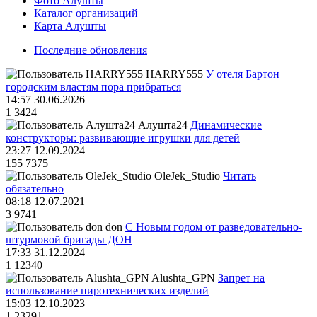
Фото Алушты
Каталог организаций
Карта Алушты
Последние обновления
HARRY555
У отеля Бартон
городским властям пора прибраться
14:57 30.06.2026
1
3424
Алушта24
Динамические
конструкторы: развивающие игрушки для детей
23:27 12.09.2024
155
7375
OleJek_Studio
Читать
обязательно
08:18 12.07.2021
3
9741
don
С Новым годом от разведовательно-
штурмовой бригады ДОН
17:33 31.12.2024
1
12340
Alushta_GPN
Запрет на
использование пиротехнических изделий
15:03 12.10.2023
1
23291