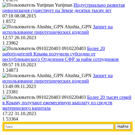
Yurijman
Индустриально развитая
цивилизация существует на Земле десятки тысяч лет
07:18 08.08.2015
1
8572
Alushta_GPN
Запрет на
использование пиротехнических изделий
12:57 26.10.2023
1
23962
0910220403
Более 20
работодателей Крыма получили субсидии от
республиканского Отделения СФР за найм сотрудников
09:57 19.10.2023
1
24873
Alushta_GPN
Запрет на
использование пиротехнических изделий
13:49 09.11.2023
1
23381
0910220403
Более 20 тысяч семей
в Крыму получают ежемесячную выплату из средств
материнского капитала
17:22 31.10.2023
1
53364