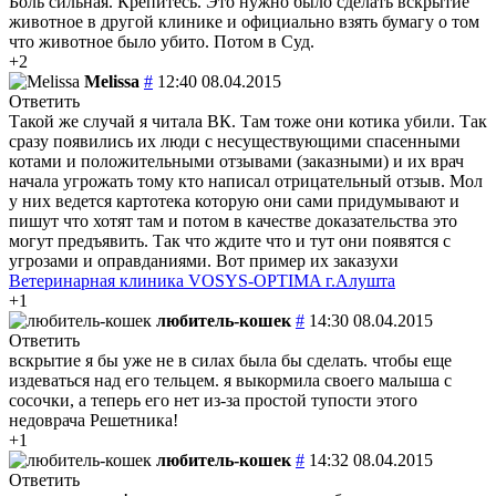
Боль сильная. Крепитесь. Это нужно было сделать вскрытие
животное в другой клинике и официально взять бумагу о том
что животное было убито. Потом в Суд.
+2
Melissa
#
12:40 08.04.2015
Ответить
Такой же случай я читала ВК. Там тоже они котика убили. Так
сразу появились их люди с несуществующими спасенными
котами и положительными отзывами (заказными) и их врач
начала угрожать тому кто написал отрицательный отзыв. Мол
у них ведется картотека которую они сами придумывают и
пишут что хотят там и потом в качестве доказательства это
могут предъявить. Так что ждите что и тут они появятся с
угрозами и оправданиями. Вот пример их заказухи
Ветеринарная клиника VOSYS-OPTIMA г.Алушта
+1
любитель-кошек
#
14:30 08.04.2015
Ответить
вскрытие я бы уже не в силах была бы сделать. чтобы еще
издеваться над его тельцем. я выкормила своего малыша с
сосочки, а теперь его нет из-за простой тупости этого
недоврача Решетника!
+1
любитель-кошек
#
14:32 08.04.2015
Ответить