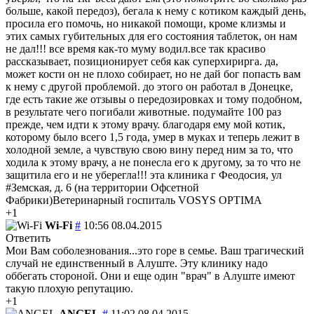
больше, какой передоз), бегала к нему с котиком каждый день,
просила его помочь, но никакой помощи, кроме клизмы и
этих самых губительных для его состояния таблеток, он нам
не дал!!! все время как-то муму водил.все так красиво
рассказывает, позиционирует себя как суперхирирга. да,
может кости он не плохо собирает, но не дай бог попасть вам
к нему с другой проблемой. до этого он работал в Донецке,
где есть такие же отзывы о передозировках и тому подобном,
в результате чего погибали животные. подумайте 100 раз
прежде, чем идти к этому врачу. благодаря ему мой котик,
которому было всего 1,5 года, умер в муках и теперь лежит в
холодной земле, а чувствую свою вину перед ним за то, что
ходила к этому врачу, а не понесла его к другому, за то что не
защитила его и не уберегла!!! эта клиника г Феодосия, ул
‪#‎Земская‬, д. 6 (на территории Офсетной
Фабрики)Ветеринарный госпиталь VOSYS OPTIMA
+1
Wi-Fi
#
10:56 08.04.2015
Ответить
Мои Вам соболезнования...это горе в семье. Ваш трагический
случай не единственный в Алуште. Эту клинику надо
оббегать стороной. Они и еще один "врач" в Алуште имеют
такую плохую репутацию.
+1
ANGEL
#
11:02 08.04.2015