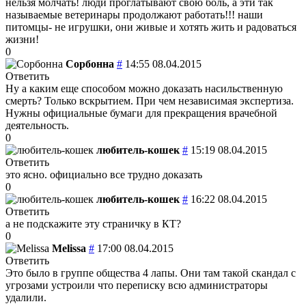
нельзя молчать! люди проглатывают свою боль, а эти так
называемые ветеринары продолжают работать!!! наши
питомцы- не игрушки, они живые и хотять жить и радоваться
жизни!
0
Сорбонна
#
14:55 08.04.2015
Ответить
Ну а каким еще способом можно доказать насильственную
смерть? Только вскрытием. При чем независимая экспертиза.
Нужны официальные бумаги для прекращения врачебной
деятельность.
0
любитель-кошек
#
15:19 08.04.2015
Ответить
это ясно. официально все трудно доказать
0
любитель-кошек
#
16:22 08.04.2015
Ответить
а не подскажите эту страничку в КТ?
0
Melissa
#
17:00 08.04.2015
Ответить
Это было в группе общества 4 лапы. Они там такой скандал с
угрозами устроили что переписку всю администраторы
удалили.