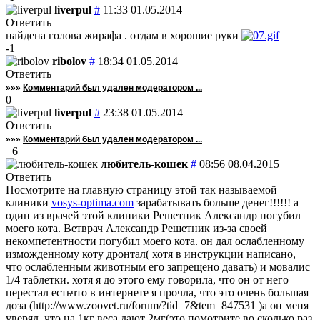
liverpul
#
11:33 01.05.2014
Ответить
найдена голова жирафа . отдам в хорошие руки
-1
ribolov
#
18:34 01.05.2014
Ответить
»»»
Комментарий был удален модератором ...
0
liverpul
#
23:38 01.05.2014
Ответить
»»»
Комментарий был удален модератором ...
+6
любитель-кошек
#
08:56 08.04.2015
Ответить
Посмотрите на главную страницу этой так называемой
клиники
vosys-optima.com
зарабатывать больше денег!!!!!! а
один из врачей этой клиники Решетник Александр погубил
моего кота. Ветврач Александр Решетник из-за своей
некомпетентности погубил моего кота. он дал ослабленному
изможденному коту дронтал( хотя в инструкции написано,
что ослабленным животным его запрещено давать) и мовалис
1/4 таблетки. хотя я до этого ему говорила, что он от него
перестал естьчто в интернете я прочла, что это очень большая
доза (http://www.zoovet.ru/forum/?tid=7&tem=847531 )а он меня
уверял, что на 1кг веса дают 2мг(это помотрите во сколько раз