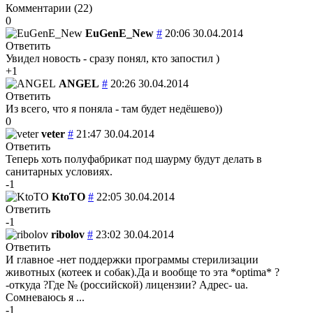
Комментарии (
22
)
0
EuGenE_New
#
20:06 30.04.2014
Ответить
Увидел новость - сразу понял, кто запостил )
+1
ANGEL
#
20:26 30.04.2014
Ответить
Из всего, что я поняла - там будет недёшево))
0
veter
#
21:47 30.04.2014
Ответить
Теперь хоть полуфабрикат под шаурму будут делать в
санитарных условиях.
-1
KtoTO
#
22:05 30.04.2014
Ответить
-1
ribolov
#
23:02 30.04.2014
Ответить
И главное -нет поддержки программы стерилизации
животных (котеек и собак).Да и вообще то эта *optima* ?
-откуда ?Где № (российской) лицензии? Адрес- ua.
Сомневаюсь я ...
-1