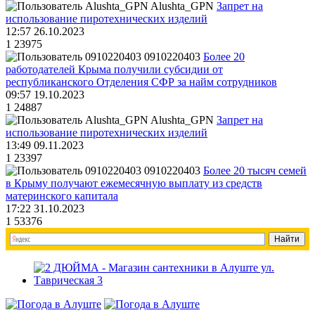
Alushta_GPN
Запрет на
использование пиротехнических изделий
12:57 26.10.2023
1
23975
0910220403
Более 20
работодателей Крыма получили субсидии от
республиканского Отделения СФР за найм сотрудников
09:57 19.10.2023
1
24887
Alushta_GPN
Запрет на
использование пиротехнических изделий
13:49 09.11.2023
1
23397
0910220403
Более 20 тысяч семей
в Крыму получают ежемесячную выплату из средств
материнского капитала
17:22 31.10.2023
1
53376