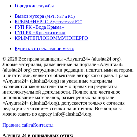
Городские службы
Вывоз мусора
(МУП УБГ и КС)
КРЫМЭНЕРГО
Алуштинский РЭС
ГУП РК «Вода Крыма»
ГУП РК «Крымгазсети»
КРЫМТЕПЛОКОММУНЭНЕРГО
Купить это рекламное место
© 2026 Все права защищены «Алушта24» (alushta24.org).
Любые материалы, размещенные на портале «Алушта24»
(alushta24.org) сотрудниками редакции, нештатными авторами
и читателями, являются объектами авторского права. Права
«Алушта24» (alushta24.org) на указанные материалы
охраняются законодательством о правах на результаты
интеллектуальной деятельности. Полное или частичное
использование материалов, размещенных на портале
«Алушта24» (alushta24.org), допускается только с согласия
редакции с указанием ссылки на источник. Все вопросы
можно задать по адресу info@alushta24.org.
Правила сайта
Контакты
Алушта 24 в социальных сетях: