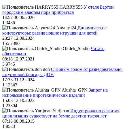
HARRY555
У отеля Бартон
городским властям пора прибраться
14:57 30.06.2026
1
3436
Алушта24
Динамические
конструкторы: развивающие игрушки для детей
23:27 12.09.2024
155
7390
OleJek_Studio
Читать
обязательно
08:18 12.07.2021
3
9745
don
С Новым годом от разведовательно-
штурмовой бригады ДОН
17:33 31.12.2024
1
12347
Alushta_GPN
Запрет на
использование пиротехнических изделий
15:03 12.10.2023
1
23304
Yurijman
Индустриально развитая
цивилизация существует на Земле десятки тысяч лет
07:18 08.08.2015
1
8583