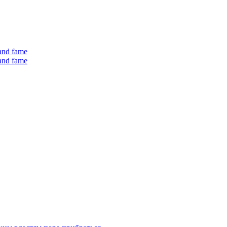
 and fame
 and fame