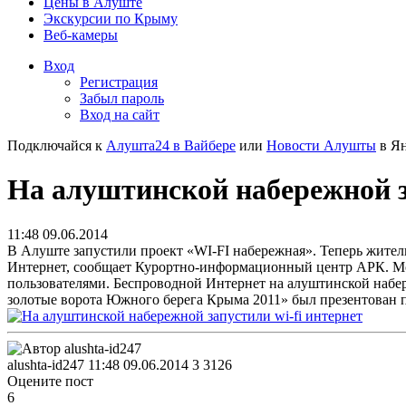
Цены в Алуште
Экскурсии по Крыму
Веб-камеры
Вход
Регистрация
Забыл пароль
Вход на сайт
Подключайся к
Алушта24 в Вайбере
или
Новости Алушты
в Ян
На алуштинской набережной з
11:48 09.06.2014
В Алуште запустили проект «WI-FI набережная». Теперь жители
Интернет, сообщает Курортно-информационный центр АРК.
М
пользователями. Беспроводной Интернет на алуштинской набе
золотые ворота Южного берега Крыма 2011» был презентован п
alushta-id247
11:48 09.06.2014
3
3126
Оцените пост
6