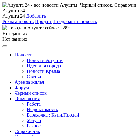
Алушта 24
Алушта 24
Добавить
Рекламировать
Продать
Предложить новость
+28℃
Нет данных
Нет данных
Новости
Новости Алушты
Идеи для города
Новости Крыма
Статьи
Аренда жилья
Форум
Черный список
Объявления
Работа
Недвижимость
Барахолка : Купи/Продай
Услуги
Разное
Справочник