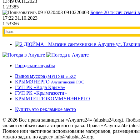
13:49 09.11.2023
1
23385
0910220403
Более 20 тысяч семей 
17:22 31.10.2023
1
53366
Городские службы
Вывоз мусора
(МУП УБГ и КС)
КРЫМЭНЕРГО
Алуштинский РЭС
ГУП РК «Вода Крыма»
ГУП РК «Крымгазсети»
КРЫМТЕПЛОКОММУНЭНЕРГО
Купить это рекламное место
© 2026 Все права защищены «Алушта24» (alushta24.org). Любы
являются объектами авторского права. Права «Алушта24» (alush
Полное или частичное использование материалов, размещенных 
можно задать по адресу info@alushta24.org.