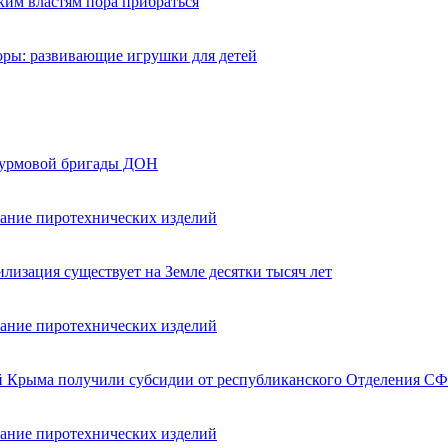
ким властям пора прибраться
оры: развивающие игрушки для детей
турмовой бригады ДОН
вание пиротехнических изделий
лизация существует на Земле десятки тысяч лет
вание пиротехнических изделий
ей Крыма получили субсидии от республиканского Отделения СФ
вание пиротехнических изделий