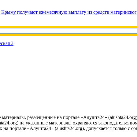
в Крыму получают ежемесячную выплату из средств материнског
е материалы, размещенные на портале «Алушта24» (alushta24.or
ta24.org) на указанные материалы охраняются законодательством
на портале «Алушта24» (alushta24.org), допускается только с с