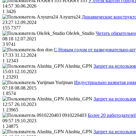
HARRY555
У отеля Бартон городс
14:57 30.06.2026
1
3426
Алушта24
Динамические конструкт
23:27 12.09.2024
155
7377
OleJek_Studio
Читать обязательно
08:18 12.07.2021
3
9741
don
С Новым годом от разведовательно-ш
17:33 31.12.2024
1
12343
Alushta_GPN
Запрет на использо
15:03 12.10.2023
1
23293
Yurijman
Индустриально развитая циви
07:18 08.08.2015
1
8574
Alushta_GPN
Запрет на использо
12:57 26.10.2023
1
23965
0910220403
Более 20 работодател
09:57 19.10.2023
1
24875
Alushta_GPN
Запрет на использо