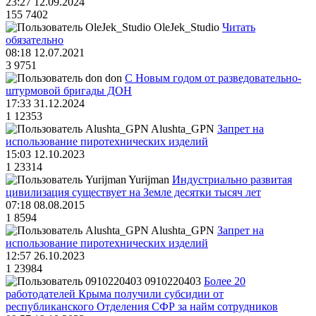
23:27 12.09.2024
155
7402
OleJek_Studio
Читать
обязательно
08:18 12.07.2021
3
9751
don
С Новым годом от разведовательно-
штурмовой бригады ДОН
17:33 31.12.2024
1
12353
Alushta_GPN
Запрет на
использование пиротехнических изделий
15:03 12.10.2023
1
23314
Yurijman
Индустриально развитая
цивилизация существует на Земле десятки тысяч лет
07:18 08.08.2015
1
8594
Alushta_GPN
Запрет на
использование пиротехнических изделий
12:57 26.10.2023
1
23984
0910220403
Более 20
работодателей Крыма получили субсидии от
республиканского Отделения СФР за найм сотрудников