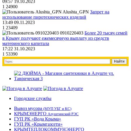
09:57 19.10.2023
1
24900
Alushta_GPN
Запрет на
использование пиротехнических изделий
13:49 09.11.2023
1
23409
0910220403
Более 20 тысяч семей
в Крыму получают ежемесячную выплату из средств
материнского капитала
17:22 31.10.2023
1
53390
Городские службы
Вывоз мусора
(МУП УБГ и КС)
КРЫМЭНЕРГО
Алуштинский РЭС
ГУП РК «Вода Крыма»
ГУП РК «Крымгазсети»
КРЫМТЕПЛОКОММУНЭНЕРГО