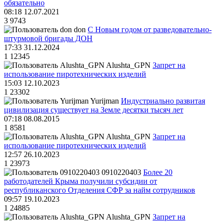
обязательно
08:18 12.07.2021
3
9743
don
С Новым годом от разведовательно-
штурмовой бригады ДОН
17:33 31.12.2024
1
12345
Alushta_GPN
Запрет на
использование пиротехнических изделий
15:03 12.10.2023
1
23302
Yurijman
Индустриально развитая
цивилизация существует на Земле десятки тысяч лет
07:18 08.08.2015
1
8581
Alushta_GPN
Запрет на
использование пиротехнических изделий
12:57 26.10.2023
1
23973
0910220403
Более 20
работодателей Крыма получили субсидии от
республиканского Отделения СФР за найм сотрудников
09:57 19.10.2023
1
24885
Alushta_GPN
Запрет на