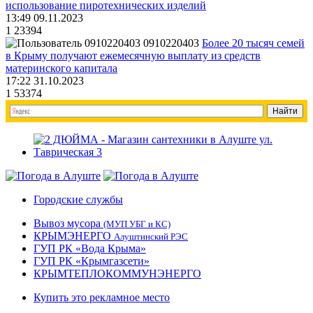
использование пиротехнических изделий
13:49 09.11.2023
1
23394
0910220403
Более 20 тысяч семей
в Крыму получают ежемесячную выплату из средств
материнского капитала
17:22 31.10.2023
1
53374
Городские службы
Вывоз мусора
(МУП УБГ и КС)
КРЫМЭНЕРГО
Алуштинский РЭС
ГУП РК «Вода Крыма»
ГУП РК «Крымгазсети»
КРЫМТЕПЛОКОММУНЭНЕРГО
Купить это рекламное место