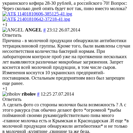
украинского кефира 28-30 рублей, а российского 70! Вопрос:
Через сколько дней опять будет вот так, пиво вместо молока?
+1
ANGEL
#
23:12 26.07.2014
Ответить
Причина - в молочной продукции обнаружили антибиотики
тетрациклиновой группы. Кроме того, были выявлены случаи
несоответствия количества бактерий нормам. При
лабораторном контроле проб уже на протяжении нескольких
лет выявляются различные микробные загрязнения. Запрет
коснется всей молочной продукции, в том числе сыров.
Изменения коснутся 10 украинских предприятий-
поставщиков. Остальным предприятиям ввоз был запрещен
еще ранее.
+1
ribolov
#
12:25 27.07.2014
Ответить
А сделать фото со стороны молочки была возможность ? А с
этого ракурса (так обычно делают фото *огромной *рыбы
пойманной своими руками)действительно пива много
-главное молочка есть и Крымская и Краснодарская .И еще *в
молочной продукции обнаружили антибиотики* и не только
в молочной -курятине ,свинине та же беда.