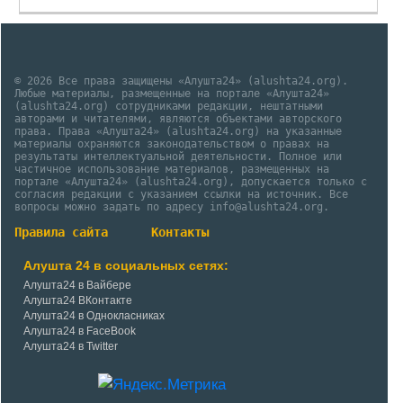
© 2026 Все права защищены «Алушта24» (alushta24.org).
Любые материалы, размещенные на портале «Алушта24»
(alushta24.org) сотрудниками редакции, нештатными
авторами и читателями, являются объектами авторского
права. Права «Алушта24» (alushta24.org) на указанные
материалы охраняются законодательством о правах на
результаты интеллектуальной деятельности. Полное или
частичное использование материалов, размещенных на
портале «Алушта24» (alushta24.org), допускается только с
согласия редакции с указанием ссылки на источник. Все
вопросы можно задать по адресу info@alushta24.org.
Правила сайта
Контакты
Алушта 24 в социальных сетях:
Алушта24 в Вайбере
Алушта24 ВКонтакте
Алушта24 в Однокласниках
Алушта24 в FaceBook
Алушта24 в Twitter