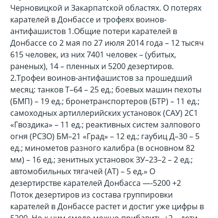
Черновицкой и Закарпатской областях. О потерях
карателей в Донбассе и трофеях воинов-
антифашистов
1.Общие потери карателей в
Донбассе со 2 мая по 27 июля 2014 года – 12 тысяч
615 человек, из них 7401 человек – (убитых,
раненых), 14 – пленных и 5200 дезертиров.
2.Трофеи воинов-антифашистов за прошедший
месяц: танков Т–64 – 25 ед.; боевых машин пехоты
(БМП) – 19 ед.; бронетранспортеров (БТР) – 11 ед.;
самоходных артиллерийских установок (САУ) 2С1
«Гвоздика» – 11 ед.; реактивных систем залпового
огня (РСЗО) БМ–21 «Град» – 12 ед.; гаубиц Д–30 – 5
ед.; минометов разного калибра (в основном 82
мм) – 16 ед.; зенитных установок ЗУ–23–2 – 2 ед.;
автомобильных тягачей (АТ) – 5 ед.» О
дезертирстве карателей Донбасса —-5200 +2
Поток дезертиров из состава группировки
карателей в Донбассе растет и достиг уже цифры в