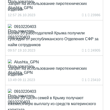
Запрет на использование пиротехнических
изделий
12:57 26.10.2023
1
23986
0910220403
Более 20 работодателей Крыма получили
субсидии от республиканского Отделения СФР за
найм сотрудников
09:57 19.10.2023
1
24905
Alushta_GPN
Запрет на использование пиротехнических
изделий
13:49 09.11.2023
1
23410
0910220403
Более 20 тысяч семей в Крыму получают
ежемесячную выплату из средств материнского
капитала