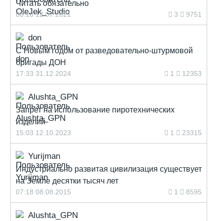
Читать обязательно
08:18 12.07.2021
3
9751
don
С Новым годом от разведовательно-штурмовой
бригады ДОН
17:33 31.12.2024
1
12353
Alushta_GPN
Запрет на использование пиротехнических
изделий
15:03 12.10.2023
1
23315
Yurijman
Индустриально развитая цивилизация существует
на Земле десятки тысяч лет
07:18 08.08.2015
1
8595
Alushta_GPN