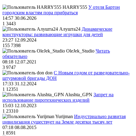
HARRY555
У отеля Бартон
городским властям пора прибраться
14:57 30.06.2026
1
3443
Алушта24
Динамические
конструкторы: развивающие игрушки для детей
23:27 12.09.2024
155
7398
OleJek_Studio
Читать
обязательно
08:18 12.07.2021
3
9747
don
С Новым годом от разведовательно-
штурмовой бригады ДОН
17:33 31.12.2024
1
12351
Alushta_GPN
Запрет на
использование пиротехнических изделий
15:03 12.10.2023
1
23310
Yurijman
Индустриально развитая
цивилизация существует на Земле десятки тысяч лет
07:18 08.08.2015
1
8591