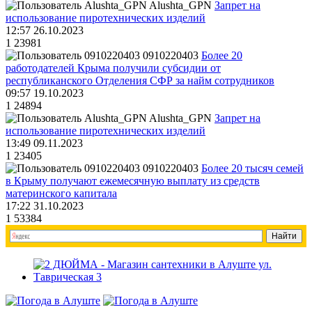
Alushta_GPN
Запрет на
использование пиротехнических изделий
12:57 26.10.2023
1
23981
0910220403
Более 20
работодателей Крыма получили субсидии от
республиканского Отделения СФР за найм сотрудников
09:57 19.10.2023
1
24894
Alushta_GPN
Запрет на
использование пиротехнических изделий
13:49 09.11.2023
1
23405
0910220403
Более 20 тысяч семей
в Крыму получают ежемесячную выплату из средств
материнского капитала
17:22 31.10.2023
1
53384