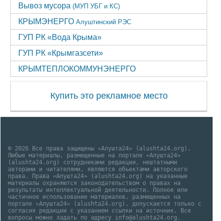
Вывоз мусора
(МУП УБГ и КС)
КРЫМЭНЕРГО
Алуштинский РЭС
ГУП РК «Вода Крыма»
ГУП РК «Крымгазсети»
КРЫМТЕПЛОКОММУНЭНЕРГО
Купить это рекламное место
© 2026 Все права защищены «Алушта24» (alushta24.org).
Любые материалы, размещенные на портале «Алушта24»
(alushta24.org) сотрудниками редакции, нештатными
авторами и читателями, являются объектами авторского
права. Права «Алушта24» (alushta24.org) на указанные
материалы охраняются законодательством о правах на
результаты интеллектуальной деятельности. Полное или
частичное использование материалов, размещенных на
портале «Алушта24» (alushta24.org), допускается только с
согласия редакции с указанием ссылки на источник. Все
вопросы можно задать по адресу info@alushta24.org.