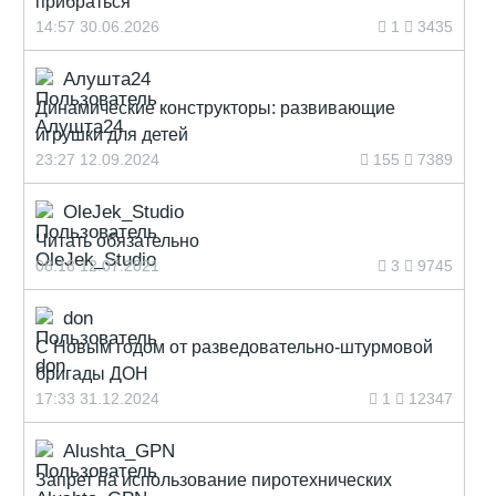
прибраться
14:57 30.06.2026
1
3435
Алушта24
Динамические конструкторы: развивающие
игрушки для детей
23:27 12.09.2024
155
7389
OleJek_Studio
Читать обязательно
08:18 12.07.2021
3
9745
don
С Новым годом от разведовательно-штурмовой
бригады ДОН
17:33 31.12.2024
1
12347
Alushta_GPN
Запрет на использование пиротехнических