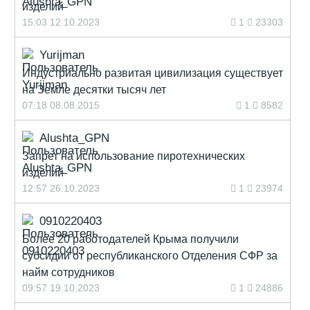
изделий
15:03 12.10.2023
1
23303
Yurijman
Индустриально развитая цивилизация существует
на Земле десятки тысяч лет
07:18 08.08.2015
1
8582
Alushta_GPN
Запрет на использование пиротехнических
изделий
12:57 26.10.2023
1
23974
0910220403
Более 20 работодателей Крыма получили
субсидии от республиканского Отделения СФР за
найм сотрудников
09:57 19.10.2023
1
24886