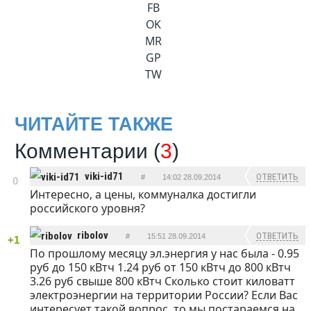
FB
OK
MR
GP
TW
ЧИТАЙТЕ ТАКЖЕ
Комментарии (
3
)
viki-id71
ОТВЕТИТЬ
#
14:02 28.09.2014
0
Интересно, а цены, коммуналка достигли
российского уровня?
ribolov
ОТВЕТИТЬ
#
15:51 28.09.2014
+1
По прошлому месяцу эл.энергия у нас была - 0.95
руб до 150 кВтч 1.24 руб от 150 кВтч до 800 кВтч
3.26 руб свыше 800 кВтч Сколько стоит киловатт
электроэнергии на территории России? Если Вас
интересует такой вопрос, то мы постараемся на