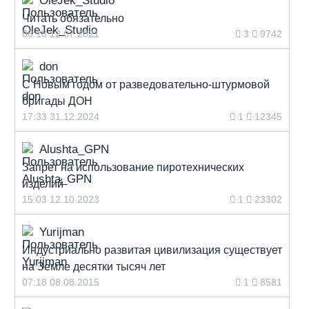
OleJek_Studio
Читать обязательно
08:18 12.07.2021
3
9742
don
С Новым годом от разведовательно-штурмовой
бригады ДОН
17:33 31.12.2024
1
12345
Alushta_GPN
Запрет на использование пиротехнических
изделий
15:03 12.10.2023
1
23302
Yurijman
Индустриально развитая цивилизация существует
на Земле десятки тысяч лет
07:18 08.08.2015
1
8581