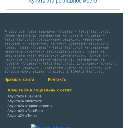
Купить это рекламное место
© 2026 Все права защищены «Алушта24» (alushta24.org).
Любые материалы, размещенные на портале «Алушта24»
(alushta24.org) сотрудниками редакции, нештатными
авторами и читателями, являются объектами авторского
права. Права «Алушта24» (alushta24.org) на указанные
материалы охраняются законодательством о правах на
результаты интеллектуальной деятельности. Полное или
частичное использование материалов, размещенных на
портале «Алушта24» (alushta24.org), допускается только с
согласия редакции с указанием ссылки на источник. Все
вопросы можно задать по адресу info@alushta24.org.
Правила сайта
Контакты
Алушта 24 в социальных сетях:
Алушта24 в Вайбере
Алушта24 ВКонтакте
Алушта24 в Однокласниках
Алушта24 в FaceBook
Алушта24 в Twitter