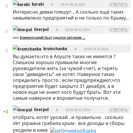
karabi
ОТВЕТИТЬ
#
18:47 06.11.2014
0
Интересно девки пляшут... А сколько ещё таких
невыявлено предприятий и не только по Крыму...
liverpul
ОТВЕТИТЬ
#
18:50 06.11.2014
0
»»»
Комментарий был удален автором ...
krumchanka
#
18:54 06.11.2014
0
Вы думаете,что в Алуште таких не имеется ?
ОТВЕТИТЬ
Слишком хорошо привыкли многие
руководители жить (за чужой счет), и терять
свои "дивиденты" не хотят. Наверное таких
определить просто : если предупреждают,что
предприятие будет закрыто 31 декабря, а в
новое еще не знают кого будут брать. Вот эти
самые наверное и воровитые получатся.
liverpul
ОТВЕТИТЬ
#
18:55 06.11.2014
+1
отобрать хотят урожай . и правильно . сколько
лет украина грабила крым . все доходы и сборы
уходили в киев