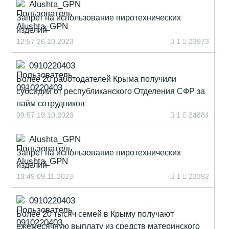
Alushta_GPN
Запрет на использование пиротехнических
изделий
12:57 26.10.2023
1
23973
0910220403
Более 20 работодателей Крыма получили
субсидии от республиканского Отделения СФР за
найм сотрудников
09:57 19.10.2023
1
24884
Alushta_GPN
Запрет на использование пиротехнических
изделий
13:49 09.11.2023
1
23392
0910220403
Более 20 тысяч семей в Крыму получают
ежемесячную выплату из средств материнского