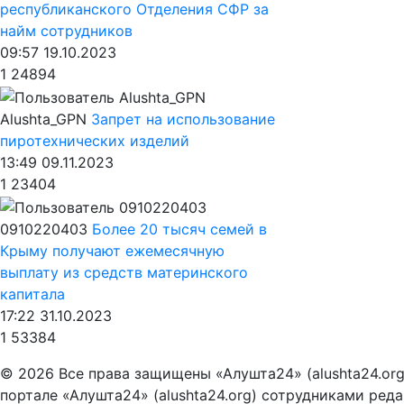
республиканского Отделения СФР за
найм сотрудников
09:57 19.10.2023
1
24894
Alushta_GPN
Запрет на использование
пиротехнических изделий
13:49 09.11.2023
1
23404
0910220403
Более 20 тысяч семей в
Крыму получают ежемесячную
выплату из средств материнского
капитала
17:22 31.10.2023
1
53384
© 2026 Все права защищены «Алушта24» (alushta24.or
портале «Алушта24» (alushta24.org) сотрудниками ред