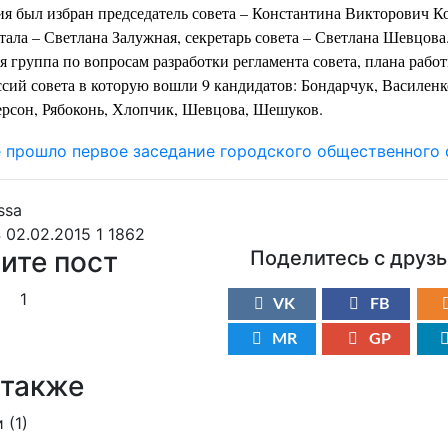
ия был избран председатель совета – Константина Викторович Ко
тала – Светлана Залужная, секретарь совета – Светлана Шевцова
я группа по вопросам разработки регламента совета, плана работ
ссий совета в которую вошли
9 кандидатов:
Бондарчук,
Василенк
ерсон,
Рябоконь,
Хлопчик,
Шевцова, Шешуков.
 02.02.2015
1
1862
ите пост
Поделитесь с друз
1
VK
FB
MR
GP
 также
 (
1
)