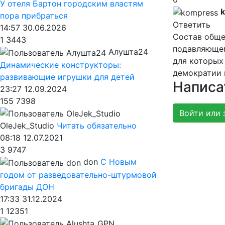
У отеля Бартон городским властям
пора прибраться
Ответить
14:57 30.06.2026
Состав обще
1
3443
подавляющем
Алушта24
для которых
Динамические конструкторы:
демократии 
развивающие игрушки для детей
Написа
23:27 12.09.2024
155
7398
Войти или 
OleJek_Studio
Читать обязательно
08:18 12.07.2021
3
9747
don
С Новым
годом от разведовательно-штурмовой
бригады ДОН
17:33 31.12.2024
1
12351