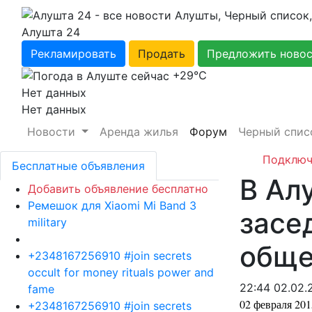
Алушта 24
Рекламировать
Продать
Предложить ново
+29℃
Нет данных
Нет данных
Новости
Аренда жилья
Форум
Черный спис
Подключ
Бесплатные объявления
В Ал
Добавить объявление бесплатно
Ремешок для Xiaomi Mi Band 3
засе
military
обще
+2348167256910 #join secrets
occult for money rituals power and
22:44 02.02.
fame
02 февраля 20
+2348167256910 #join secrets