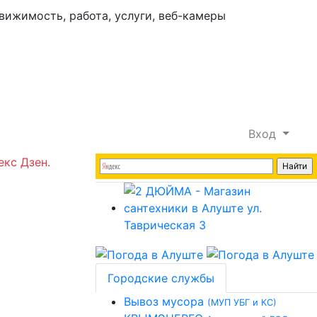
Вход
екс Дзен.
Городские службы
Вывоз мусора
(МУП УБГ и КС)