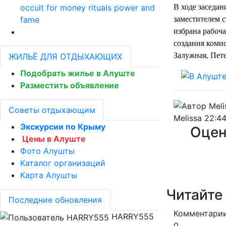
В ходе заседан
occult for money rituals power and
заместителем с
fame
избрана рабоча
создания коми
Залужная,
Пет
ЖИЛЬЁ ДЛЯ ОТДЫХАЮЩИХ
Подобрать жилье в Алуште
Разместить объявление
Советы отдыхающим
Melissa
22:44
Экскурсии по Крыму
Оцен
Цены в Алуште
Фото Алушты
Каталог организаций
Карта Алушты
Читайте
Последние обновления
Комментарии
HARRY555
0