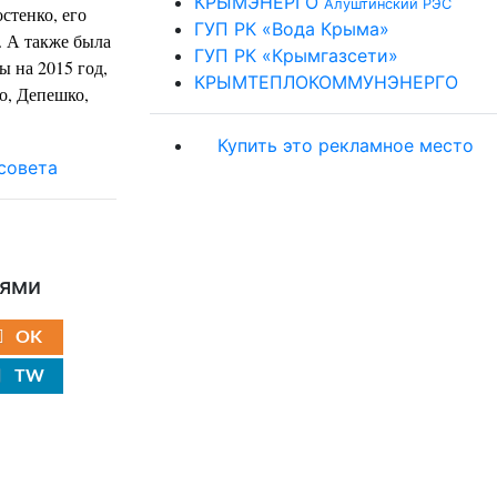
КРЫМЭНЕРГО
Алуштинский РЭС
стенко, его
ГУП РК «Вода Крыма»
. А также была
ГУП РК «Крымгазсети»
ы на 2015 год,
КРЫМТЕПЛОКОММУНЭНЕРГО
о,
Депешко
,
Купить это рекламное место
ьями
OK
TW