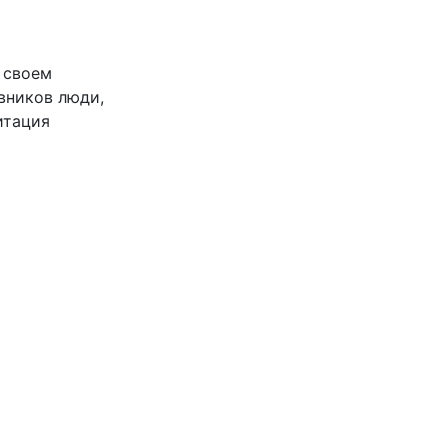
 своем
вников люди,
итация