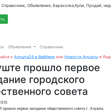
сть
ок
Объявления
Справочник
айся к
Алушта24 в Вайбере
или
Новости Алушты
в Янд
уште прошло первое
дание городского
ственного совета
2015
15 прошло
первое заседание общественного совета г. Алушта.