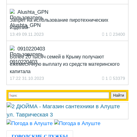
Alushta_GPN
Запрет на использование пиротехнических
изделий
13:49 09.11.2023
1
23400
0910220403
Более 20 тысяч семей в Крыму получают
ежемесячную выплату из средств материнского
капитала
17:22 31.10.2023
1
53379
ГОРОДСКИЕ СЛУЖБЫ