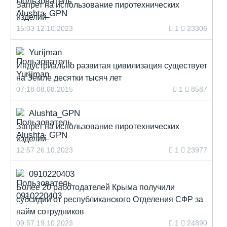
Запрет на использование пиротехнических
изделий
15:03 12.10.2023
1
23306
Yurijman
Индустриально развитая цивилизация существует
на Земле десятки тысяч лет
07:18 08.08.2015
1
8587
Alushta_GPN
Запрет на использование пиротехнических
изделий
12:57 26.10.2023
1
23977
0910220403
Более 20 работодателей Крыма получили
субсидии от республиканского Отделения СФР за
найм сотрудников
09:57 19.10.2023
1
24890