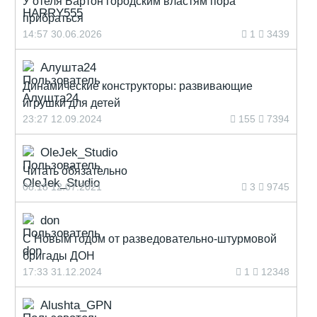
У отеля Бартон городским властям пора
прибраться
14:57 30.06.2026
1
3439
Алушта24
Динамические конструкторы: развивающие
игрушки для детей
23:27 12.09.2024
155
7394
OleJek_Studio
Читать обязательно
08:18 12.07.2021
3
9745
don
С Новым годом от разведовательно-штурмовой
бригады ДОН
17:33 31.12.2024
1
12348
Alushta_GPN