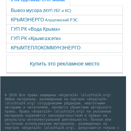
Вывоз мусора
(МУП УБГ и КС)
КРЫМЭНЕРГО
Алуштинский РЭС
ГУП РК «Вода Крыма»
ГУП РК «Крымгазсети»
КРЫМТЕПЛОКОММУНЭНЕРГО
Купить это рекламное место
© 2026 Все права защищены «Алушта24» (alushta24.org).
Любые материалы, размещенные на портале «Алушта24»
(alushta24.org) сотрудниками редакции, нештатными
авторами и читателями, являются объектами авторского
права. Права «Алушта24» (alushta24.org) на указанные
материалы охраняются законодательством о правах на
результаты интеллектуальной деятельности. Полное или
частичное использование материалов, размещенных на
портале «Алушта24» (alushta24.org), допускается только с