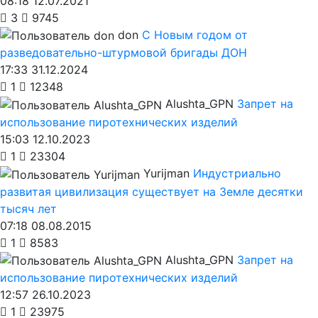
08:18 12.07.2021
3
9745
don
С Новым годом от
разведовательно-штурмовой бригады ДОН
17:33 31.12.2024
1
12348
Alushta_GPN
Запрет на
использование пиротехнических изделий
15:03 12.10.2023
1
23304
Yurijman
Индустриально
развитая цивилизация существует на Земле десятки
тысяч лет
07:18 08.08.2015
1
8583
Alushta_GPN
Запрет на
использование пиротехнических изделий
12:57 26.10.2023
1
23975