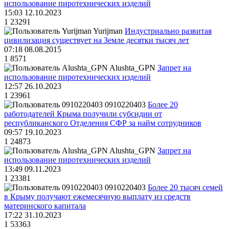
использование пиротехнических изделий
15:03 12.10.2023
1
23291
Yurijman
Индустриально развитая
цивилизация существует на Земле десятки тысяч лет
07:18 08.08.2015
1
8571
Alushta_GPN
Запрет на
использование пиротехнических изделий
12:57 26.10.2023
1
23961
0910220403
Более 20
работодателей Крыма получили субсидии от
республиканского Отделения СФР за найм сотрудников
09:57 19.10.2023
1
24873
Alushta_GPN
Запрет на
использование пиротехнических изделий
13:49 09.11.2023
1
23381
0910220403
Более 20 тысяч семей
в Крыму получают ежемесячную выплату из средств
материнского капитала
17:22 31.10.2023
1
53363