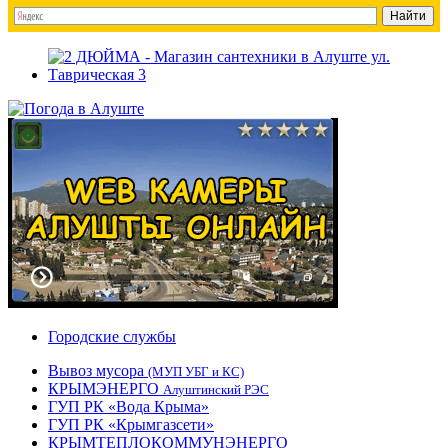
Городские службы
Вывоз мусора
(МУП УБГ и КС)
КРЫМЭНЕРГО
Алуштинский РЭС
ГУП РК «Вода Крыма»
ГУП РК «Крымгазсети»
КРЫМТЕПЛОКОММУНЭНЕРГО