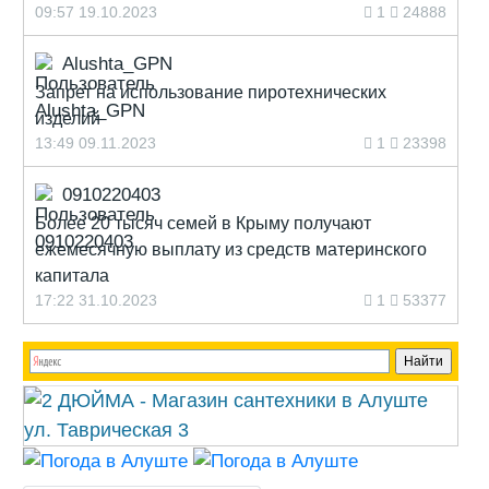
09:57 19.10.2023
1
24888
Alushta_GPN
Запрет на использование пиротехнических
изделий
13:49 09.11.2023
1
23398
0910220403
Более 20 тысяч семей в Крыму получают
ежемесячную выплату из средств материнского
капитала
17:22 31.10.2023
1
53377