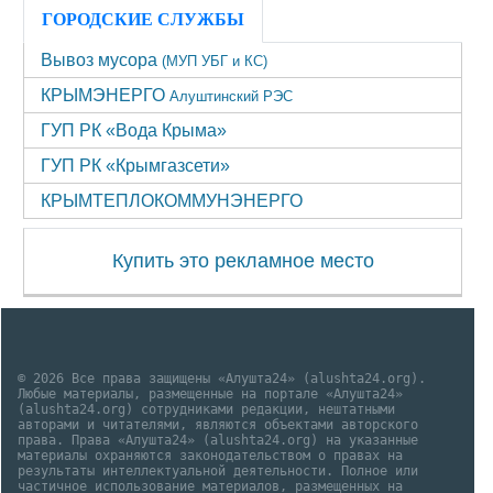
ГОРОДСКИЕ СЛУЖБЫ
Вывоз мусора
(МУП УБГ и КС)
КРЫМЭНЕРГО
Алуштинский РЭС
ГУП РК «Вода Крыма»
ГУП РК «Крымгазсети»
КРЫМТЕПЛОКОММУНЭНЕРГО
Купить это рекламное место
© 2026 Все права защищены «Алушта24» (alushta24.org).
Любые материалы, размещенные на портале «Алушта24»
(alushta24.org) сотрудниками редакции, нештатными
авторами и читателями, являются объектами авторского
права. Права «Алушта24» (alushta24.org) на указанные
материалы охраняются законодательством о правах на
результаты интеллектуальной деятельности. Полное или
частичное использование материалов, размещенных на