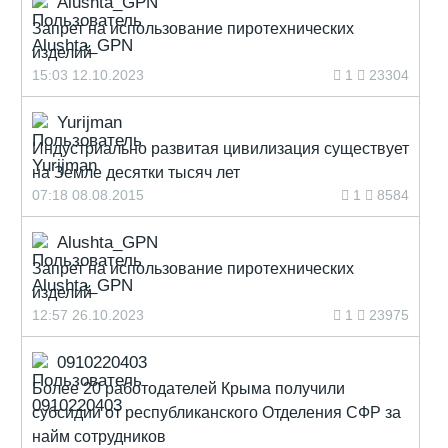
Alushta_GPN
Запрет на использование пиротехнических
изделий
15:03 12.10.2023
1
23304
Yurijman
Индустриально развитая цивилизация существует
на Земле десятки тысяч лет
07:18 08.08.2015
1
8584
Alushta_GPN
Запрет на использование пиротехнических
изделий
12:57 26.10.2023
1
23975
0910220403
Более 20 работодателей Крыма получили
субсидии от республиканского Отделения СФР за
найм сотрудников