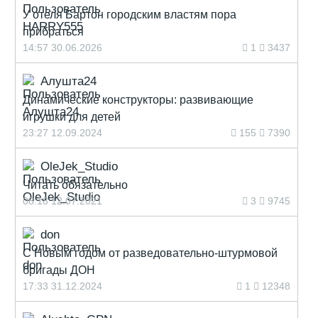
У отеля Бартон городским властям пора
прибраться
14:57 30.06.2026
1
3437
Алушта24
Динамические конструкторы: развивающие
игрушки для детей
23:27 12.09.2024
155
7390
OleJek_Studio
Читать обязательно
08:18 12.07.2021
3
9745
don
С Новым годом от разведовательно-штурмовой
бригады ДОН
17:33 31.12.2024
1
12348