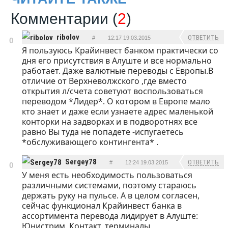
Комментарии (
2
)
ribolov
ОТВЕТИТЬ
#
12:17 19.03.2015
0
Я пользуюсь Крайинвест банком практически со
дня его присутствия в Алуште и все нормально
работает. Даже валютные переводы с Европы.В
отличие от Верхневолжского ,где вместо
открытия л/счета советуют воспользоваться
переводом *Лидер*. О котором в Европе мало
кто знает и даже если узнаете адрес маленькой
конторки на задворках и в подворотнях все
равно Вы туда не попадете -испугаетесь
*обслуживающего контингента* .
Sergey78
ОТВЕТИТЬ
#
12:24 19.03.2015
0
У меня есть необходимость пользоваться
различными системами, поэтому стараюсь
держать руку на пульсе. А в целом согласен,
сейчас функционал Крайинвест банка в
ассортимента перевода лидирует в Алуште:
Юнистрим, Контакт, терминалы