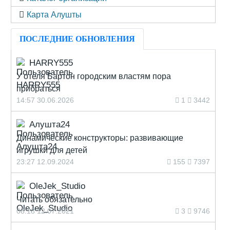
Карта Алушты
ПОСЛЕДНИЕ ОБНОВЛЕНИЯ
HARRY555
У отеля Бартон городским властям пора
прибраться
14:57 30.06.2026
1
3442
Алушта24
Динамические конструкторы: развивающие
игрушки для детей
23:27 12.09.2024
155
7397
OleJek_Studio
Читать обязательно
08:18 12.07.2021
3
9746