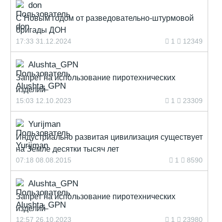
don
С Новым годом от разведовательно-штурмовой
бригады ДОН
17:33 31.12.2024
1
12349
Alushta_GPN
Запрет на использование пиротехнических
изделий
15:03 12.10.2023
1
23309
Yurijman
Индустриально развитая цивилизация существует
на Земле десятки тысяч лет
07:18 08.08.2015
1
8590
Alushta_GPN
Запрет на использование пиротехнических
изделий
12:57 26.10.2023
1
23980