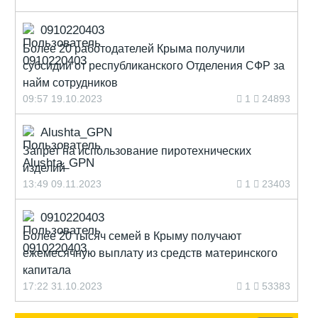
0910220403
Более 20 работодателей Крыма получили
субсидии от республиканского Отделения СФР за
найм сотрудников
09:57 19.10.2023
1
24893
Alushta_GPN
Запрет на использование пиротехнических
изделий
13:49 09.11.2023
1
23403
0910220403
Более 20 тысяч семей в Крыму получают
ежемесячную выплату из средств материнского
капитала
17:22 31.10.2023
1
53383