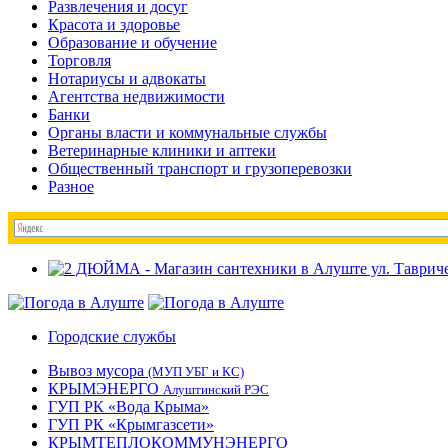
Развлечения и досуг
Красота и здоровье
Образование и обучение
Торговля
Нотариусы и адвокаты
Агентства недвижимости
Банки
Органы власти и коммунальные службы
Ветеринарные клиники и аптеки
Общественный транспорт и грузоперевозки
Разное
Городские службы
Вывоз мусора
(МУП УБГ и КС)
КРЫМЭНЕРГО
Алуштинский РЭС
ГУП РК «Вода Крыма»
ГУП РК «Крымгазсети»
КРЫМТЕПЛОКОММУНЭНЕРГО