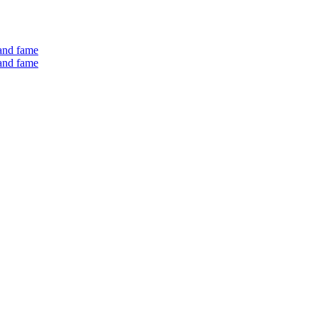
 and fame
 and fame