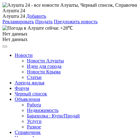
Алушта 24
Алушта 24
Добавить
Рекламировать
Продать
Предложить новость
+28℃
Нет данных
Нет данных
Новости
Новости Алушты
Идеи для города
Новости Крыма
Статьи
Аренда жилья
Форум
Черный список
Объявления
Работа
Недвижимость
Барахолка : Купи/Продай
Услуги
Разное
Справочник