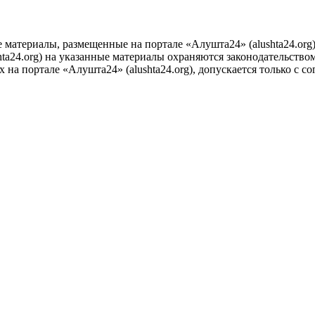
е материалы, размещенные на портале «Алушта24» (alushta24.or
ta24.org) на указанные материалы охраняются законодательством
на портале «Алушта24» (alushta24.org), допускается только с с