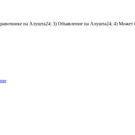
справочнике на Алушта24; 3) Объявление на Алушта24; 4) Может 
ние