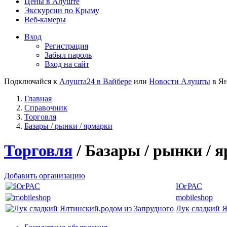
Цены в Алуште
Экскурсии по Крыму
Веб-камеры
Вход
Регистрация
Забыл пароль
Вход на сайт
Подключайся к
Алушта24 в Вайбере
или
Новости Алушты
в Ян
Главная
Справочник
Торговля
Базары / рынки / ярмарки
Торговля
/ Базары / рынки / 
Добавить организацию
ЮгРАС
mobileshop
Лук сладкий Я