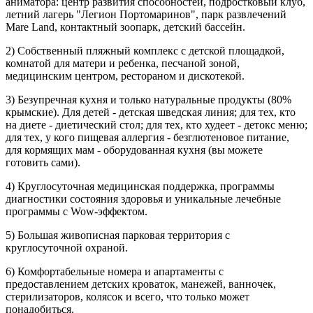
аниматора: центр развития способностей, подростковый клуб,
летний лагерь "Легион Портомаринов", парк развлечений
Mare Land, контактный зоопарк, детский бассейн.
2) Собственный пляжный комплекс с детской площадкой,
комнатой для матери и ребенка, песчаной зоной,
медицинским центром, рестораном и дискотекой.
3) Безупречная кухня и только натуральные продукты (80%
крымские). Для детей - детская шведская линия; для тех, кто
на диете - диетический стол; для тех, кто худеет - детокс меню;
для тех, у кого пищевая аллергия - безглютеновое питание,
для кормящих мам - оборудованная кухня (вы можете
готовить сами).
4) Круглосуточная медицинская поддержка, программы
диагностики состояния здоровья и уникальные лечебные
программы с Wow-эффектом.
5) Большая живописная парковая территория с
круглосуточной охраной.
6) Комфортабельные номера и апартаменты с
предоставлением детских кроваток, манежей, ванночек,
стерилизаторов, колясок и всего, что только может
понадобиться.