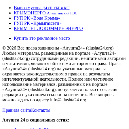
Вывоз мусора
(МУП УБГ и КС)
КРЫМЭНЕРГО
Алуштинский РЭС
ГУП РК «Вода Крыма»
ГУП РК «Крымгазсети»
КРЫМТЕПЛОКОММУНЭНЕРГО
Купить это рекламное место
© 2026 Все права защищены «Алушта24» (alushta24.org).
Любые материалы, размещенные на портале «Алушта24»
(alushta24.org) сотрудниками редакции, нештатными авторами
и читателями, являются объектами авторского права. Права
«Алушта24» (alushta24.org) на указанные материалы
охраняются законодательством о правах на результаты
интеллектуальной деятельности. Полное или частичное
использование материалов, размещенных на портале
«Алушта24» (alushta24.org), допускается только с согласия
редакции с указанием ссылки на источник. Все вопросы
можно задать по адресу info@alushta24.org.
Правила сайта
Контакты
Алушта 24 в социальных сетях: