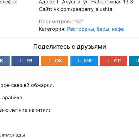
Адрес:
Г. Алушта, ул. Набережная 13 З
Сайт:
vk.com/peaberry_alushta
Просмотров:
1152
Категория:
Рестораны, бары, кафе
Поделитесь с друзьями
K
FB
OK
MR
GP
офе свежей обжарки.
 арабика.
еню летние напитки:
 лимонады