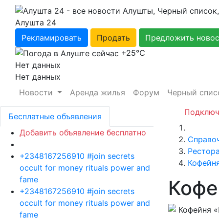
Алушта 24
Рекламировать
Продать
Предложить ново
+25℃
Нет данных
Нет данных
Новости
Аренда жилья
Форум
Черный спис
Подключ
Бесплатные объявления
Главная
Добавить объявление бесплатно
Справо
Рестора
+2348167256910 #join secrets
Кофейн
occult for money rituals power and
fame
Кофе
+2348167256910 #join secrets
occult for money rituals power and
fame