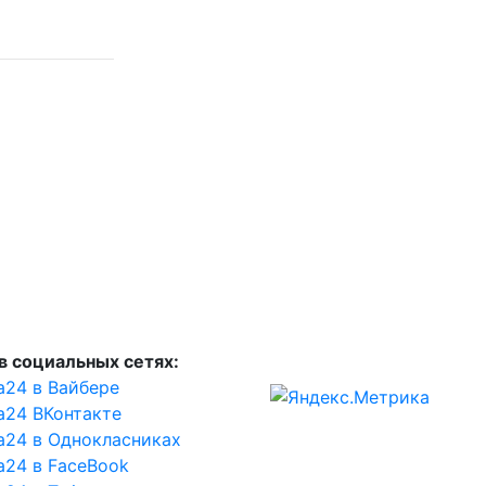
в социальных сетях:
а24 в Вайбере
а24 ВКонтакте
а24 в Однокласниках
а24 в FaceBook