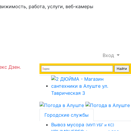
Вход
екс Дзен.
Городские службы
Вывоз мусора
(МУП УБГ и КС)