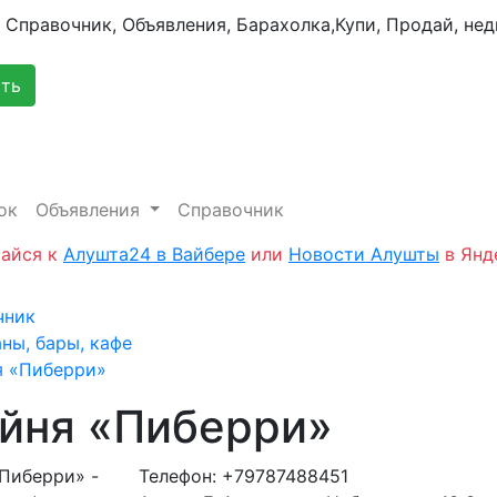
сть
ок
Объявления
Справочник
айся к
Алушта24 в Вайбере
или
Новости Алушты
в Янд
чник
ны, бары, кафе
я «Пиберри»
йня «Пиберри»
Телефон:
+79787488451