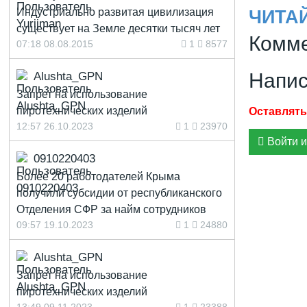
Индустриально развитая цивилизация
ЧИТА
существует на Земле десятки тысяч лет
Комме
07:18 08.08.2015
1
8577
Напис
Alushta_GPN
Запрет на использование
пиротехнических изделий
12:57 26.10.2023
1
23970
Войти и
0910220403
Более 20 работодателей Крыма
получили субсидии от республиканского
Отделения СФР за найм сотрудников
09:57 19.10.2023
1
24880
Alushta_GPN
Запрет на использование
пиротехнических изделий