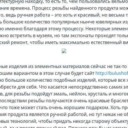
тектурную находку, то есть то, чем пользовались вельм
авние времена. Процесс резьбы найденного продукта мож
о, ведь ручная работа – это хоть и красивый, но весьма
нь большое количество популярных нынче ювелирных и
но именно благодаря этому процессу. Некоторые элеме
но встретить в музеях, но там экспонаты проходят толь
ский ремонт, чтобы иметь максимально естественный ви
ые изделия из элементных материалов сейчас не так-то
рошим вариантом в этом случае будет сайт
http://bulusho
но большое количество подобных изделий, которые все
брести для себя. Что касается непосредственно самих 
, для резьбы подойдут эмаль, нейлон, хрусталь и многое
последствии резьбы получаются очень красивые брасле
 что тоже может стать очень хорошим подарком. Хоть пр
ия продукта является ручной работой, но тут никак не 
вых технологий, чтобы придать некогда старому объект