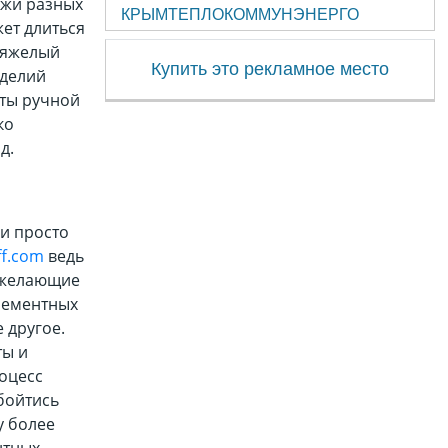
ожи разных
КРЫМТЕПЛОКОММУНЭНЕРГО
ет длиться
 тяжелый
Купить это рекламное место
зделий
нты ручной
ко
д.
 и просто
ff.com
ведь
 желающие
элементных
 другое.
ты и
оцесс
обойтись
у более