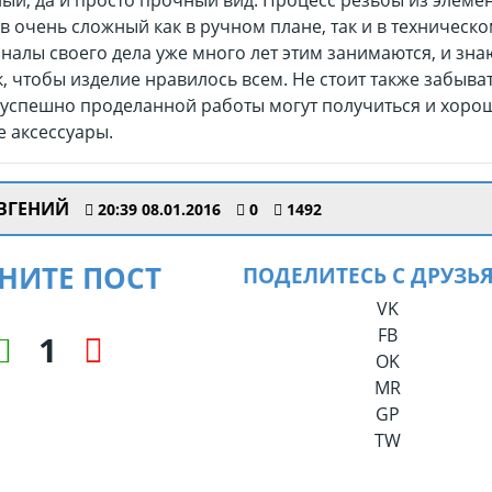
ый, да и просто прочный вид. Процесс резьбы из элеме
 очень сложный как в ручном плане, так и в техническо
алы своего дела уже много лет этим занимаются, и знаю
к, чтобы изделие нравилось всем. Не стоит также забыват
е успешно проделанной работы могут получиться и хоро
 аксессуары.
ВГЕНИЙ
20:39 08.01.2016
0
1492
НИТЕ ПОСТ
ПОДЕЛИТЕСЬ С ДРУЗЬ
VK
FB
1
OK
MR
GP
TW