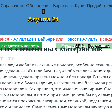
Алушта 24
айся к
Алушта24 в Вайбере
или
Новости Алушты
в Янде
+25℃
Нет данных
а из элементных материалов
ПРЕДЛОЖИТЬ НОВОСТЬ
01.2016
 все люди любят изысканные подарки, особенно если он
но сделанные. Жители Алушты уже обменялись новогод
 но ведь сделать презент можно и без повода. В таком 
 вариантом будет изделие, изготовленное благодаря ре
х материалов. Как правило, эти изделия ювелирные. Сн
 сами материалы, а потом при помощи резьбы и умелых 
ановится прекрасной сахарницей, солянкой, подставкой,
ком и так далее. Сами элементные материалы зачастую 