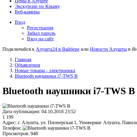
Цены в Алуште
Экскурсии по Крыму
Веб-камеры
Вход
Регистрация
Забыл пароль
Вход на сайт
Подключайся к
Алушта24 в Вайбере
или
Новости Алушты
в Ян
Главная
Объявления
Новые товары - электроника
Bluetooth наушники i7-TWS B
Bluetooth наушники i7-TWS B
Дата публикации:
04.10.2018 23:52
1 199
Адрес:
г. Алушта, ул. Пионерская 1, Универмаг Алушта, Пави
Телефон:
Просмотров:
948