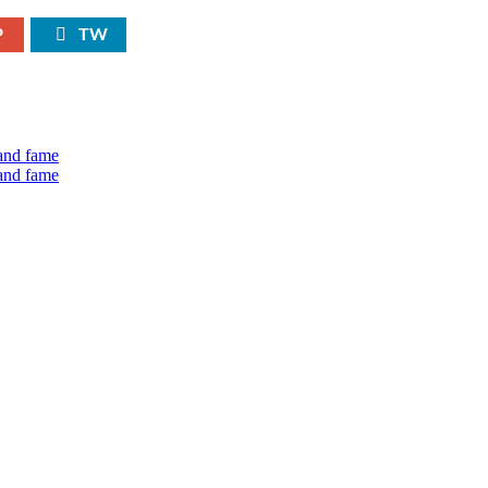
P
TW
 and fame
 and fame