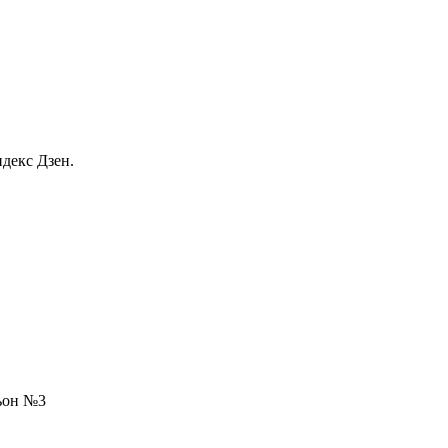
декс Дзен.
льон №3