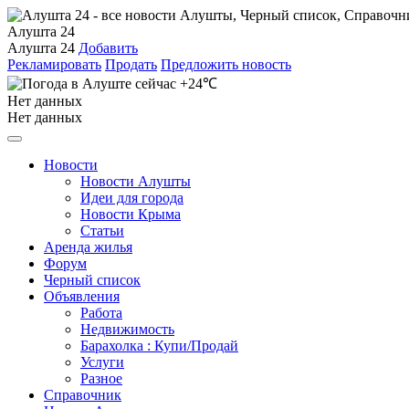
Алушта 24
Алушта 24
Добавить
Рекламировать
Продать
Предложить новость
+24℃
Нет данных
Нет данных
Новости
Новости Алушты
Идеи для города
Новости Крыма
Статьи
Аренда жилья
Форум
Черный список
Объявления
Работа
Недвижимость
Барахолка : Купи/Продай
Услуги
Разное
Справочник