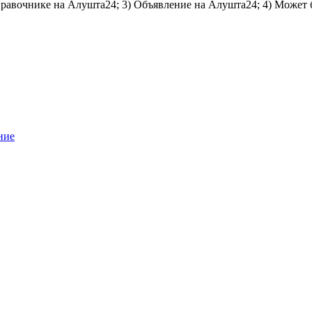
справочнике на Алушта24; 3) Объявление на Алушта24; 4) Может 
ние