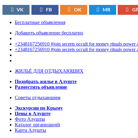
VK
FB
OK
MR
G
Бесплатные объявления
Добавить объявление бесплатно
+2348167256910 #join secrets occult for money rituals power
+2348167256910 #join secrets occult for money rituals power
ЖИЛЬЁ ДЛЯ ОТДЫХАЮЩИХ
Подобрать жилье в Алуште
Разместить объявление
Советы отдыхающим
Экскурсии по Крыму
Цены в Алуште
Фото Алушты
Каталог организаций
Карта Алушты