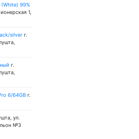
 (White) 99%
Пионерская 1,
ck/silver
г.
лушта,
тный
г.
лушта,
Pro 6/64GB
г.
ушта, ул.
ильон №3