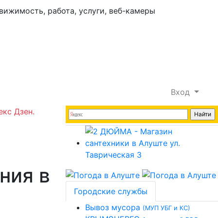
Вход
екс Дзен.
ния в
Городские службы
Вывоз мусора
(МУП УБГ и КС)