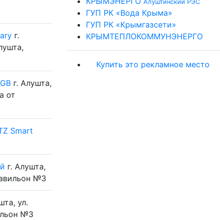
КРЫМЭНЕРГО
Алуштинский РЭС
ГУП РК «Вода Крыма»
ГУП РК «Крымгазсети»
ary
г.
КРЫМТЕПЛОКОММУНЭНЕРГО
лушта,
Купить это рекламное место
2GB
г. Алушта,
а от
TZ Smart
ый
г. Алушта,
Павильон №3
шта, ул.
ильон №3