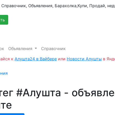
сть
ок
Объявления
Справочник
айся к
Алушта24 в Вайбере
или
Новости Алушты
в Янд
ения
тег #Алушта - объявле
те