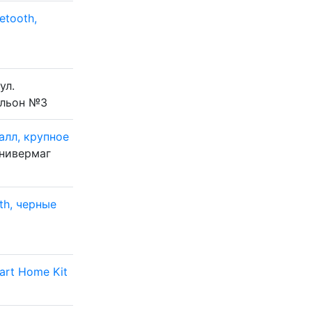
etooth,
ул.
ильон №3
алл, крупное
Универмаг
th, черные
art Home Kit