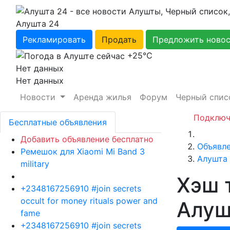
Алушта 24
Рекламировать
Продать
Предложить ново
+25℃
Нет данных
Нет данных
Новости
Аренда жилья
Форум
Черный спис
Подключ
Бесплатные объявления
Главная
Добавить объявление бесплатно
Объявл
Ремешок для Xiaomi Mi Band 3
Алушта
military
Хэш 
+2348167256910 #join secrets
occult for money rituals power and
Алуш
fame
+2348167256910 #join secrets