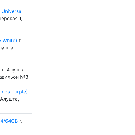
Universal
нерская 1,
 White)
г.
лушта,
6
г. Алушта,
Павильон №3
mos Purple)
 Алушта,
 4/64GB
г.