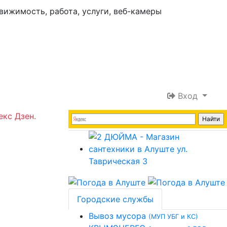
Вход
екс Дзен.
Городские службы
Вывоз мусора
(МУП УБГ и КС)