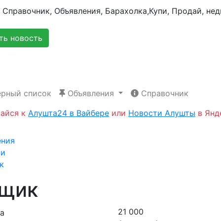
ь новость
рный список
Объявления
Справочник
айся к
Алушта24 в Вайбере
или
Новости Алушты
в Янд
ая
ения
ии
к
щик
21 000