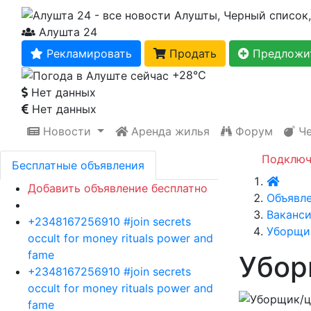
Алушта 24
Рекламировать
Продать
Предложит
+28℃
Нет данных
Нет данных
Новости
Аренда жилья
Форум
Че
Подключ
Бесплатные объявления
Главн
Добавить объявление бесплатно
Объявл
Ваканс
+2348167256910 #join secrets
Уборщи
occult for money rituals power and
fame
Убор
+2348167256910 #join secrets
occult for money rituals power and
fame