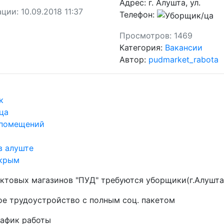
Адрес:
г. Алушта, ул.
ации:
10.09.2018 11:37
Телефон:
Просмотров:
1469
Категория:
Вакансии
Автор:
pudmarket_rabota
к
ца
 помещений
в алуште
 крым
уктовых магазинов "ПУД" требуются уборщики(г.Алушта
ое трудоустройство с полным соц. пакетом
рафик работы